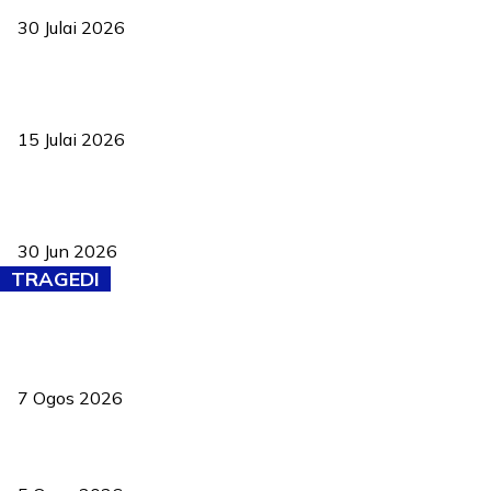
30 Julai 2026
Pelantikan Liew perkukuh agenda teknologi, perolehan strategik
negara
15 Julai 2026
Pasport Malaysia kini lebih kebal dipalsukan, Anwar lancar PMA
baharu dengan 94 ciri keselamatan
30 Jun 2026
TRAGEDI
Tiga anggota polis maut ketika bantu rakan terkena renjatan
elektrik
7 Ogos 2026
PERHILITAN pantau gajah dengan dron, elak kemalangan berulang