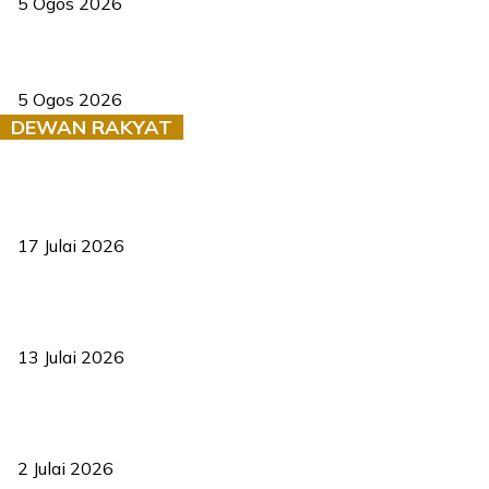
5 Ogos 2026
Dua pelajar maut, tercampak ke laluan bertentangan di Temerloh
5 Ogos 2026
DEWAN RAKYAT
RUU statistik 2026 lulus, era baharu pengurusan data negara
bermula
17 Julai 2026
Sasar 70 peratus mahasiswa dapat kolej kediaman menjelang
2035
13 Julai 2026
‘Smart Lane’ kurangkan kesesakan hingga 50 peratus, terbukti
berkesan sejak 2023
2 Julai 2026