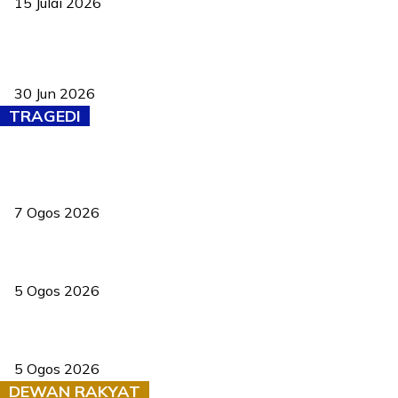
15 Julai 2026
Pasport Malaysia kini lebih kebal dipalsukan, Anwar lancar PMA
baharu dengan 94 ciri keselamatan
30 Jun 2026
TRAGEDI
Tiga anggota polis maut ketika bantu rakan terkena renjatan
elektrik
7 Ogos 2026
PERHILITAN pantau gajah dengan dron, elak kemalangan berulang
5 Ogos 2026
Dua pelajar maut, tercampak ke laluan bertentangan di Temerloh
5 Ogos 2026
DEWAN RAKYAT