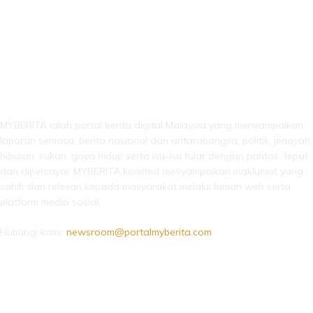
LEBIH DARI SEKADAR BERITA!
MYBERITA ialah portal berita digital Malaysia yang menyampaikan
laporan semasa, berita nasional dan antarabangsa, politik, jenayah,
hiburan, sukan, gaya hidup serta isu-isu tular dengan pantas, tepat
dan dipercayai. MYBERITA komited menyampaikan maklumat yang
sahih dan relevan kepada masyarakat melalui laman web serta
platform media sosial.
Hubungi kami:
newsroom@portalmyberita.com
IKUTI KAMI