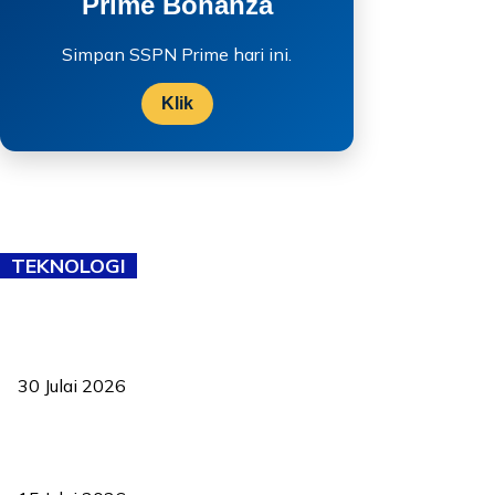
Prime Bonanza
Simpan SSPN Prime hari ini.
Klik
TEKNOLOGI
TVET bukan lagi pilihan kedua! Negeri Sembilan cari bakat hingga
ke pelosok kampung
30 Julai 2026
Pelantikan Liew perkukuh agenda teknologi, perolehan strategik
negara