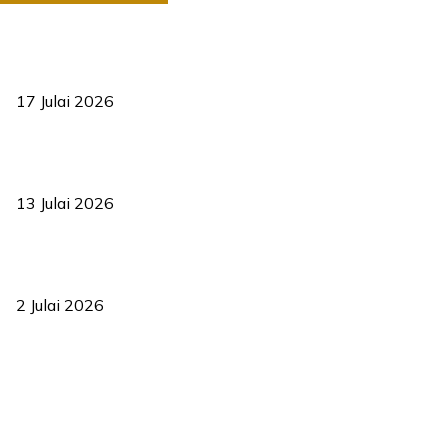
RUU statistik 2026 lulus, era baharu pengurusan data negara
bermula
17 Julai 2026
Sasar 70 peratus mahasiswa dapat kolej kediaman menjelang
2035
13 Julai 2026
‘Smart Lane’ kurangkan kesesakan hingga 50 peratus, terbukti
berkesan sejak 2023
2 Julai 2026