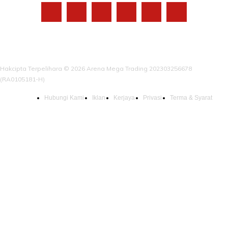
Hakcipta Terpelihara © 2026 Arena Mega Trading 202303256678
(RA0105181-H)
Hubungi Kami
Iklan
Kerjaya
Privasi
Terma & Syarat