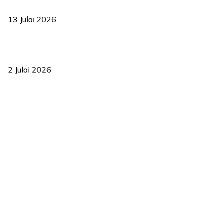
2035
13 Julai 2026
‘Smart Lane’ kurangkan kesesakan hingga 50 peratus, terbukti
berkesan sejak 2023
2 Julai 2026