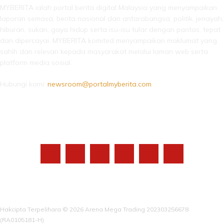
MYBERITA ialah portal berita digital Malaysia yang menyampaikan
laporan semasa, berita nasional dan antarabangsa, politik, jenayah,
hiburan, sukan, gaya hidup serta isu-isu tular dengan pantas, tepat
dan dipercayai. MYBERITA komited menyampaikan maklumat yang
sahih dan relevan kepada masyarakat melalui laman web serta
platform media sosial.
Hubungi kami:
newsroom@portalmyberita.com
IKUTI KAMI
Hakcipta Terpelihara © 2026 Arena Mega Trading 202303256678
(RA0105181-H)