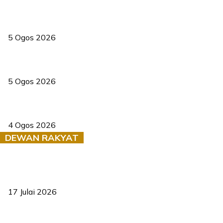
PERHILITAN pantau gajah dengan dron, elak kemalangan berulang
5 Ogos 2026
Dua pelajar maut, tercampak ke laluan bertentangan di Temerloh
5 Ogos 2026
Saksi dedah batu kecil gugur sebelum pokok hempap Ford Raptor
4 Ogos 2026
DEWAN RAKYAT
RUU statistik 2026 lulus, era baharu pengurusan data negara
bermula
17 Julai 2026
Sasar 70 peratus mahasiswa dapat kolej kediaman menjelang