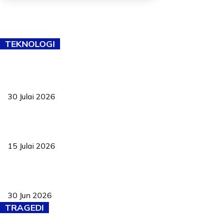
TEKNOLOGI
TVET bukan lagi pilihan kedua! Negeri Sembilan cari bakat hingga
ke pelosok kampung
30 Julai 2026
Pelantikan Liew perkukuh agenda teknologi, perolehan strategik
negara
15 Julai 2026
Pasport Malaysia kini lebih kebal dipalsukan, Anwar lancar PMA
baharu dengan 94 ciri keselamatan
30 Jun 2026
TRAGEDI