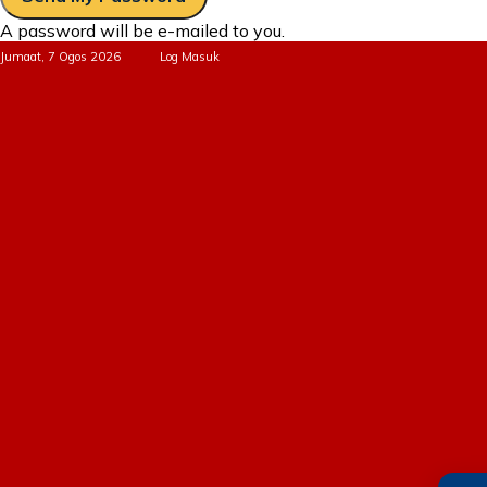
A password will be e-mailed to you.
Jumaat, 7 Ogos 2026
Log Masuk