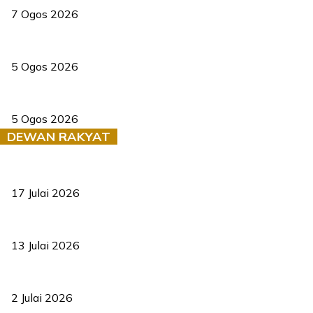
7 Ogos 2026
PERHILITAN pantau gajah dengan dron, elak kemalangan berulang
5 Ogos 2026
Dua pelajar maut, tercampak ke laluan bertentangan di Temerloh
5 Ogos 2026
DEWAN RAKYAT
RUU statistik 2026 lulus, era baharu pengurusan data negara ber
17 Julai 2026
Sasar 70 peratus mahasiswa dapat kolej kediaman menjelang 203
13 Julai 2026
‘Smart Lane’ kurangkan kesesakan hingga 50 peratus, terbukti be
2 Julai 2026