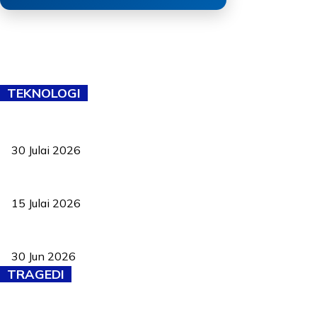
TEKNOLOGI
TVET bukan lagi pilihan kedua! Negeri Sembilan cari bakat hingg
30 Julai 2026
Pelantikan Liew perkukuh agenda teknologi, perolehan strategik 
15 Julai 2026
Pasport Malaysia kini lebih kebal dipalsukan, Anwar lancar PMA b
30 Jun 2026
TRAGEDI
Tiga anggota polis maut ketika bantu rakan terkena renjatan elek