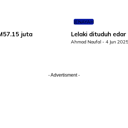
JENAYAH
M57.15 juta
Lelaki dituduh eda
Ahmad Naufal
-
4 Jun 202
- Advertisment -