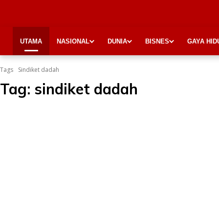
UTAMA
NASIONAL
DUNIA
BISNES
GAYA HID
Tags
Sindiket dadah
Tag:
sindiket dadah