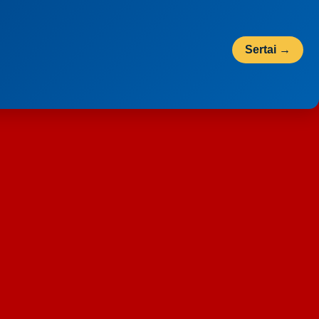
Sertai →