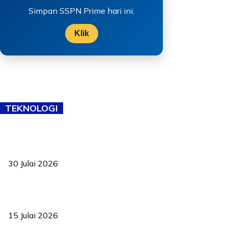
Simpan SSPN Prime hari ini.
Klik
TEKNOLOGI
TVET bukan lagi pilihan kedua! Negeri Sembilan cari bakat hingga
ke pelosok kampung
30 Julai 2026
Pelantikan Liew perkukuh agenda teknologi, perolehan strategik
negara
15 Julai 2026