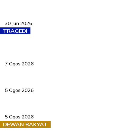
Pasport Malaysia kini lebih kebal dipalsukan, Anwar lancar PMA
baharu dengan 94 ciri keselamatan
30 Jun 2026
TRAGEDI
Tiga anggota polis maut ketika bantu rakan terkena renjatan
elektrik
7 Ogos 2026
PERHILITAN pantau gajah dengan dron, elak kemalangan berulang
5 Ogos 2026
Dua pelajar maut, tercampak ke laluan bertentangan di Temerloh
5 Ogos 2026
DEWAN RAKYAT