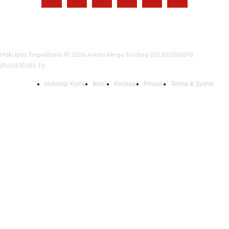
Hakcipta Terpelihara © 2026 Arena Mega Trading 202303256678
(RA0105181-H)
Hubungi Kami
Iklan
Kerjaya
Privasi
Terma & Syarat