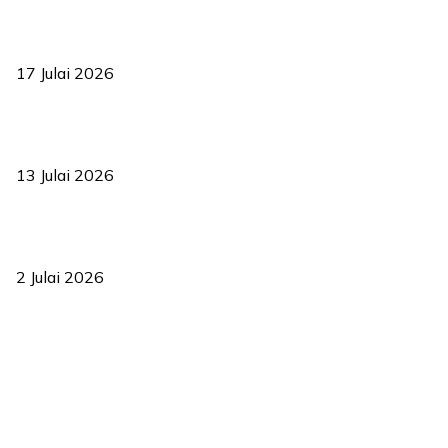
RUU statistik 2026 lulus, era baharu pengurusan data negara
bermula
17 Julai 2026
Sasar 70 peratus mahasiswa dapat kolej kediaman menjelang
2035
13 Julai 2026
‘Smart Lane’ kurangkan kesesakan hingga 50 peratus, terbukti
berkesan sejak 2023
2 Julai 2026