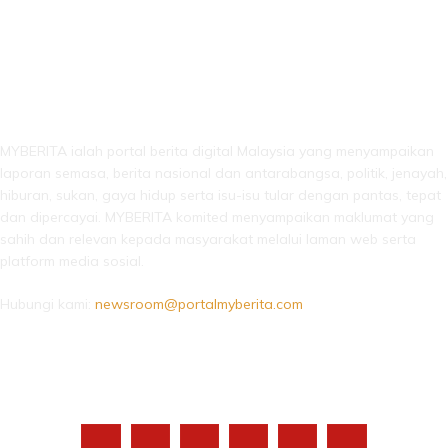
LEBIH DARI SEKADAR BERITA!
MYBERITA ialah portal berita digital Malaysia yang menyampaikan
laporan semasa, berita nasional dan antarabangsa, politik, jenayah,
hiburan, sukan, gaya hidup serta isu-isu tular dengan pantas, tepat
dan dipercayai. MYBERITA komited menyampaikan maklumat yang
sahih dan relevan kepada masyarakat melalui laman web serta
platform media sosial.
Hubungi kami:
newsroom@portalmyberita.com
IKUTI KAMI