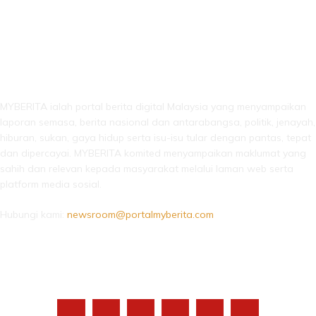
LEBIH DARI SEKADAR BERITA!
MYBERITA ialah portal berita digital Malaysia yang menyampaikan
laporan semasa, berita nasional dan antarabangsa, politik, jenayah,
hiburan, sukan, gaya hidup serta isu-isu tular dengan pantas, tepat
dan dipercayai. MYBERITA komited menyampaikan maklumat yang
sahih dan relevan kepada masyarakat melalui laman web serta
platform media sosial.
Hubungi kami:
newsroom@portalmyberita.com
IKUTI KAMI