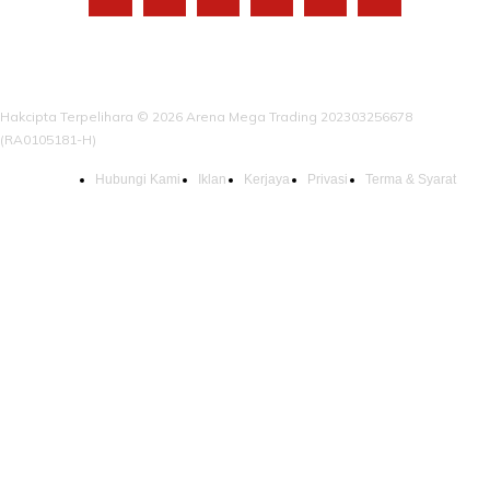
Hakcipta Terpelihara © 2026 Arena Mega Trading 202303256678
(RA0105181-H)
Hubungi Kami
Iklan
Kerjaya
Privasi
Terma & Syarat