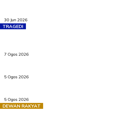
Pasport Malaysia kini lebih kebal dipalsukan, Anwar lancar PMA
baharu dengan 94 ciri keselamatan
30 Jun 2026
TRAGEDI
Tiga anggota polis maut ketika bantu rakan terkena renjatan
elektrik
7 Ogos 2026
PERHILITAN pantau gajah dengan dron, elak kemalangan berulang
5 Ogos 2026
Dua pelajar maut, tercampak ke laluan bertentangan di Temerloh
5 Ogos 2026
DEWAN RAKYAT