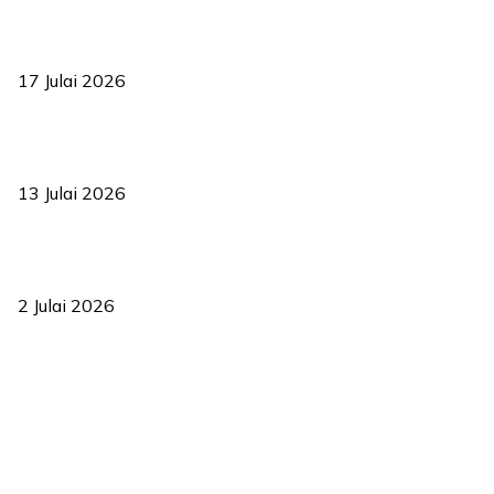
RUU statistik 2026 lulus, era baharu pengurusan data negara
bermula
17 Julai 2026
Sasar 70 peratus mahasiswa dapat kolej kediaman menjelang
2035
13 Julai 2026
‘Smart Lane’ kurangkan kesesakan hingga 50 peratus, terbukti
berkesan sejak 2023
2 Julai 2026