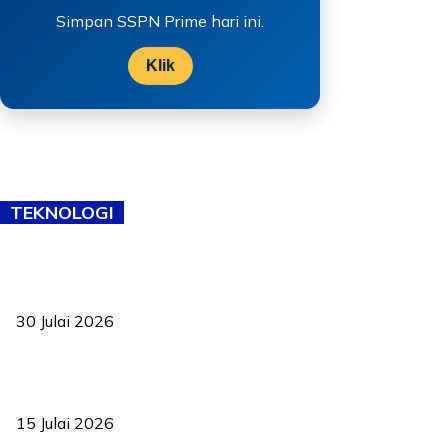
Simpan SSPN Prime hari ini.
Klik
TEKNOLOGI
TVET bukan lagi pilihan kedua! Negeri Sembilan cari bakat hingga
ke pelosok kampung
30 Julai 2026
Pelantikan Liew perkukuh agenda teknologi, perolehan strategik
negara
15 Julai 2026