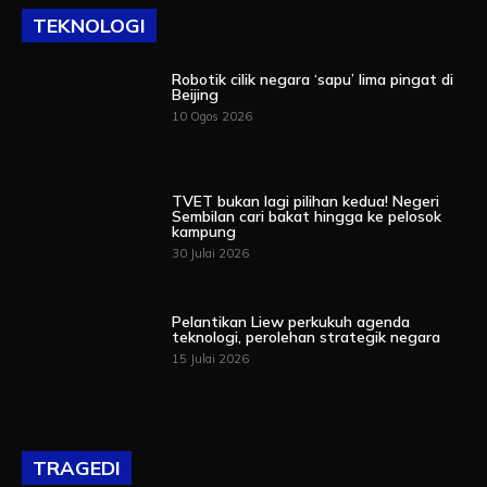
TEKNOLOGI
Robotik cilik negara ‘sapu’ lima pingat di
Beijing
10 Ogos 2026
TVET bukan lagi pilihan kedua! Negeri
Sembilan cari bakat hingga ke pelosok
kampung
30 Julai 2026
Pelantikan Liew perkukuh agenda
teknologi, perolehan strategik negara
15 Julai 2026
TRAGEDI