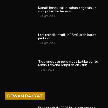
Kanak-kanak tujuh tahun terjatuh ke
sungai ketika bermain
10 Ogos 2026
Lori terbalik, trafik KESAS arah barat
perlahan
10 Ogos 2026
Tiga anggota polis maut ketika bantu
rakan terkena renjatan elektrik
7 Ogos 2026
DEWAN RAKYAT
RUU statistik 2026 lulus, era baharu