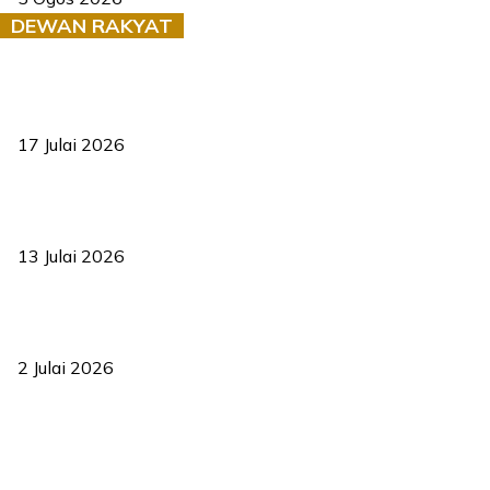
DEWAN RAKYAT
RUU statistik 2026 lulus, era baharu pengurusan data negara
bermula
17 Julai 2026
Sasar 70 peratus mahasiswa dapat kolej kediaman menjelang
2035
13 Julai 2026
‘Smart Lane’ kurangkan kesesakan hingga 50 peratus, terbukti
berkesan sejak 2023
2 Julai 2026