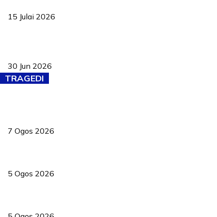
negara
15 Julai 2026
Pasport Malaysia kini lebih kebal dipalsukan, Anwar lancar PMA
baharu dengan 94 ciri keselamatan
30 Jun 2026
TRAGEDI
Tiga anggota polis maut ketika bantu rakan terkena renjatan
elektrik
7 Ogos 2026
PERHILITAN pantau gajah dengan dron, elak kemalangan berulang
5 Ogos 2026
Dua pelajar maut, tercampak ke laluan bertentangan di Temerloh
5 Ogos 2026