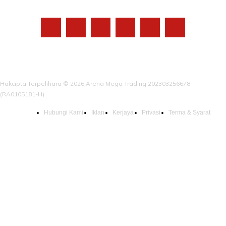
IKUTI KAMI
Hakcipta Terpelihara © 2026 Arena Mega Trading 202303256678
(RA0105181-H)
Hubungi Kami
Iklan
Kerjaya
Privasi
Terma & Syarat