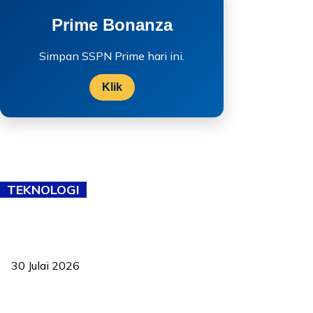
Prime Bonanza
Simpan SSPN Prime hari ini.
Klik
TEKNOLOGI
TVET bukan lagi pilihan kedua! Negeri Sembilan cari bakat hingga
ke pelosok kampung
30 Julai 2026
Pelantikan Liew perkukuh agenda teknologi, perolehan strategik