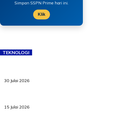
Simpan SSPN Prime hari ini.
Klik
TEKNOLOGI
TVET bukan lagi pilihan kedua! Negeri Sembilan cari bakat hingga
ke pelosok kampung
30 Julai 2026
Pelantikan Liew perkukuh agenda teknologi, perolehan strategik
negara
15 Julai 2026