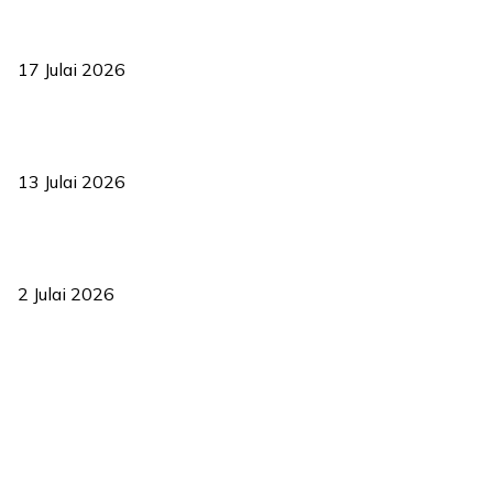
RUU statistik 2026 lulus, era baharu pengurusan data negara
bermula
17 Julai 2026
Sasar 70 peratus mahasiswa dapat kolej kediaman menjelang
2035
13 Julai 2026
‘Smart Lane’ kurangkan kesesakan hingga 50 peratus, terbukti
berkesan sejak 2023
2 Julai 2026