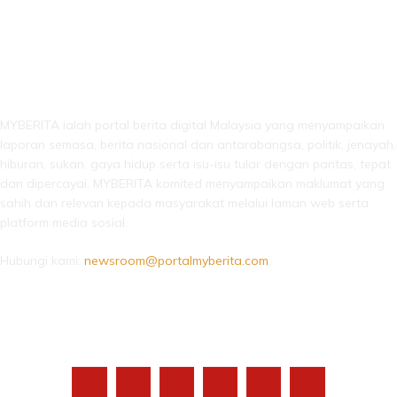
LEBIH DARI SEKADAR BERITA!
MYBERITA ialah portal berita digital Malaysia yang menyampaikan
laporan semasa, berita nasional dan antarabangsa, politik, jenayah,
hiburan, sukan, gaya hidup serta isu-isu tular dengan pantas, tepat
dan dipercayai. MYBERITA komited menyampaikan maklumat yang
sahih dan relevan kepada masyarakat melalui laman web serta
platform media sosial.
Hubungi kami:
newsroom@portalmyberita.com
IKUTI KAMI