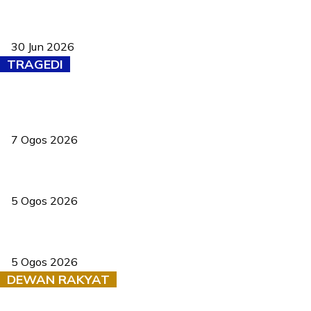
Pasport Malaysia kini lebih kebal dipalsukan, Anwar lancar PMA
baharu dengan 94 ciri keselamatan
30 Jun 2026
TRAGEDI
Tiga anggota polis maut ketika bantu rakan terkena renjatan
elektrik
7 Ogos 2026
PERHILITAN pantau gajah dengan dron, elak kemalangan berulang
5 Ogos 2026
Dua pelajar maut, tercampak ke laluan bertentangan di Temerloh
5 Ogos 2026
DEWAN RAKYAT