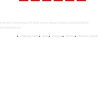
Hakcipta Terpelihara © 2026 Arena Mega Trading 202303256678
(RA0105181-H)
Hubungi Kami
Iklan
Kerjaya
Privasi
Terma & Syarat