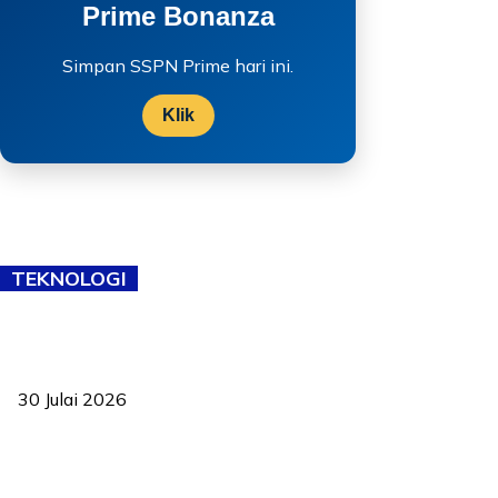
Prime Bonanza
Simpan SSPN Prime hari ini.
Klik
TEKNOLOGI
TVET bukan lagi pilihan kedua! Negeri Sembilan cari bakat hingga
ke pelosok kampung
30 Julai 2026
Pelantikan Liew perkukuh agenda teknologi, perolehan strategik
negara