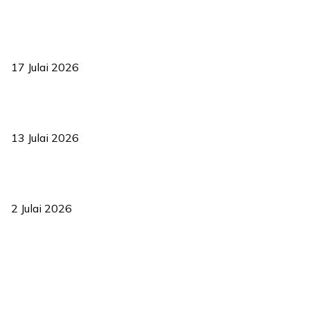
RUU statistik 2026 lulus, era baharu pengurusan data negara
bermula
17 Julai 2026
Sasar 70 peratus mahasiswa dapat kolej kediaman menjelang
2035
13 Julai 2026
‘Smart Lane’ kurangkan kesesakan hingga 50 peratus, terbukti
berkesan sejak 2023
2 Julai 2026