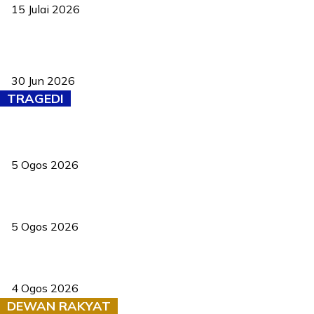
15 Julai 2026
Pasport Malaysia kini lebih kebal dipalsukan, Anwar lancar PMA
baharu dengan 94 ciri keselamatan
30 Jun 2026
TRAGEDI
PERHILITAN pantau gajah dengan dron, elak kemalangan berulang
5 Ogos 2026
Dua pelajar maut, tercampak ke laluan bertentangan di Temerloh
5 Ogos 2026
Saksi dedah batu kecil gugur sebelum pokok hempap Ford Raptor
4 Ogos 2026
DEWAN RAKYAT