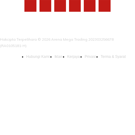
Hakcipta Terpelihara © 2026 Arena Mega Trading 202303256678
(RA0105181-H)
Hubungi Kami
Iklan
Kerjaya
Privasi
Terma & Syarat