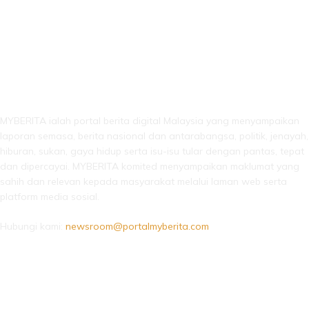
LEBIH DARI SEKADAR BERITA!
MYBERITA ialah portal berita digital Malaysia yang menyampaikan
laporan semasa, berita nasional dan antarabangsa, politik, jenayah,
hiburan, sukan, gaya hidup serta isu-isu tular dengan pantas, tepat
dan dipercayai. MYBERITA komited menyampaikan maklumat yang
sahih dan relevan kepada masyarakat melalui laman web serta
platform media sosial.
Hubungi kami:
newsroom@portalmyberita.com
IKUTI KAMI