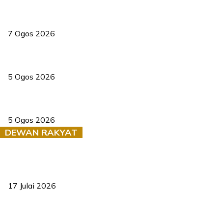
Tiga anggota polis maut ketika bantu rakan terkena renjatan
elektrik
7 Ogos 2026
PERHILITAN pantau gajah dengan dron, elak kemalangan berulang
5 Ogos 2026
Dua pelajar maut, tercampak ke laluan bertentangan di Temerloh
5 Ogos 2026
DEWAN RAKYAT
RUU statistik 2026 lulus, era baharu pengurusan data negara
bermula
17 Julai 2026
Sasar 70 peratus mahasiswa dapat kolej kediaman menjelang