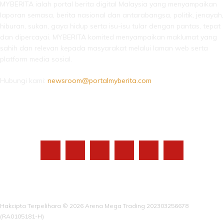
MYBERITA ialah portal berita digital Malaysia yang menyampaikan
laporan semasa, berita nasional dan antarabangsa, politik, jenayah,
hiburan, sukan, gaya hidup serta isu-isu tular dengan pantas, tepat
dan dipercayai. MYBERITA komited menyampaikan maklumat yang
sahih dan relevan kepada masyarakat melalui laman web serta
platform media sosial.
Hubungi kami:
newsroom@portalmyberita.com
IKUTI KAMI
Hakcipta Terpelihara © 2026 Arena Mega Trading 202303256678
(RA0105181-H)