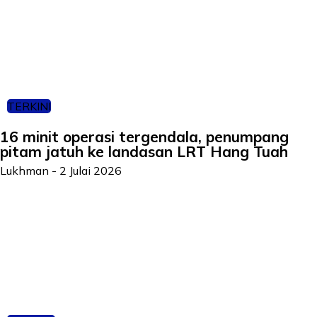
TERKINI
16 minit operasi tergendala, penumpang
pitam jatuh ke landasan LRT Hang Tuah
Lukhman
-
2 Julai 2026