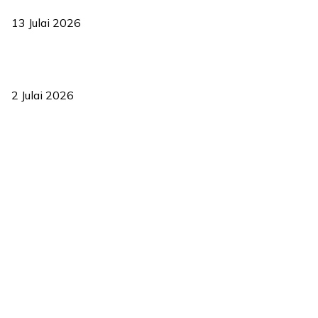
2035
13 Julai 2026
‘Smart Lane’ kurangkan kesesakan hingga 50 peratus, terbukti
berkesan sejak 2023
2 Julai 2026