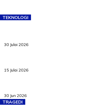
TEKNOLOGI
TVET bukan lagi pilihan kedua! Negeri Sembilan cari bakat hingga
ke pelosok kampung
30 Julai 2026
Pelantikan Liew perkukuh agenda teknologi, perolehan strategik
negara
15 Julai 2026
Pasport Malaysia kini lebih kebal dipalsukan, Anwar lancar PMA
baharu dengan 94 ciri keselamatan
30 Jun 2026
TRAGEDI