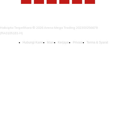
Hakcipta Terpelihara © 2026 Arena Mega Trading 202303256678
(RA0105181-H)
Hubungi Kami
Iklan
Kerjaya
Privasi
Terma & Syarat