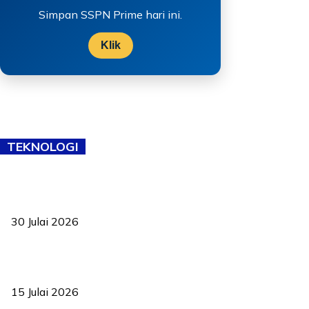
Simpan SSPN Prime hari ini.
Klik
TEKNOLOGI
TVET bukan lagi pilihan kedua! Negeri Sembilan cari bakat hingga
ke pelosok kampung
30 Julai 2026
Pelantikan Liew perkukuh agenda teknologi, perolehan strategik
negara
15 Julai 2026