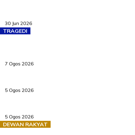
Pasport Malaysia kini lebih kebal dipalsukan, Anwar lancar PMA
baharu dengan 94 ciri keselamatan
30 Jun 2026
TRAGEDI
Tiga anggota polis maut ketika bantu rakan terkena renjatan
elektrik
7 Ogos 2026
PERHILITAN pantau gajah dengan dron, elak kemalangan berulang
5 Ogos 2026
Dua pelajar maut, tercampak ke laluan bertentangan di Temerloh
5 Ogos 2026
DEWAN RAKYAT