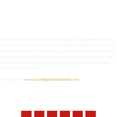
LEBIH DARI SEKADAR BERITA!
MYBERITA ialah portal berita digital Malaysia yang menyampaikan
laporan semasa, berita nasional dan antarabangsa, politik, jenayah,
hiburan, sukan, gaya hidup serta isu-isu tular dengan pantas, tepat
dan dipercayai. MYBERITA komited menyampaikan maklumat yang
sahih dan relevan kepada masyarakat melalui laman web serta
platform media sosial.
Hubungi kami:
newsroom@portalmyberita.com
IKUTI KAMI