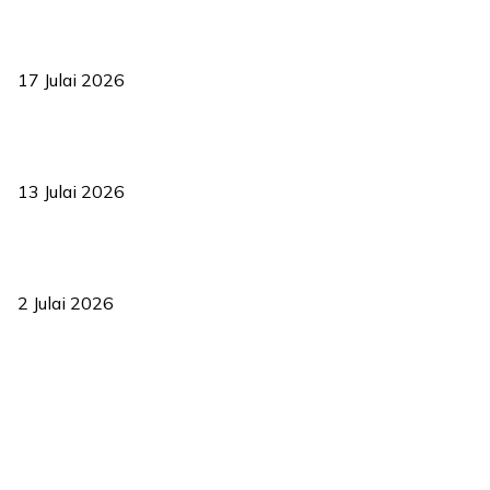
RUU statistik 2026 lulus, era baharu pengurusan data negara
bermula
17 Julai 2026
Sasar 70 peratus mahasiswa dapat kolej kediaman menjelang
2035
13 Julai 2026
‘Smart Lane’ kurangkan kesesakan hingga 50 peratus, terbukti
berkesan sejak 2023
2 Julai 2026