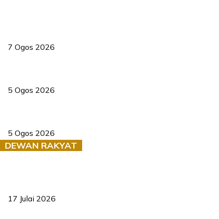
Tiga anggota polis maut ketika bantu rakan terkena renjatan
elektrik
7 Ogos 2026
PERHILITAN pantau gajah dengan dron, elak kemalangan berulang
5 Ogos 2026
Dua pelajar maut, tercampak ke laluan bertentangan di Temerloh
5 Ogos 2026
DEWAN RAKYAT
RUU statistik 2026 lulus, era baharu pengurusan data negara
bermula
17 Julai 2026