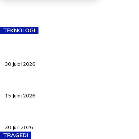
TEKNOLOGI
TVET bukan lagi pilihan kedua! Negeri Sembilan cari bakat hingga
ke pelosok kampung
30 Julai 2026
Pelantikan Liew perkukuh agenda teknologi, perolehan strategik
negara
15 Julai 2026
Pasport Malaysia kini lebih kebal dipalsukan, Anwar lancar PMA
baharu dengan 94 ciri keselamatan
30 Jun 2026
TRAGEDI