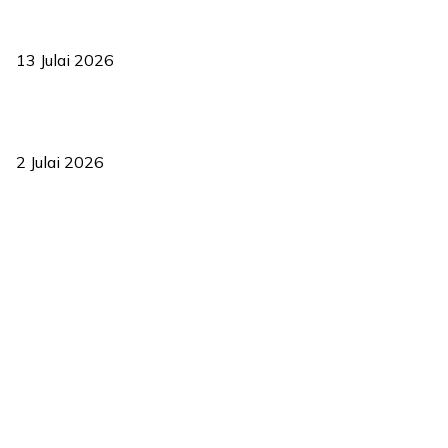
Sasar 70 peratus mahasiswa dapat kolej kediaman menjelang
2035
13 Julai 2026
‘Smart Lane’ kurangkan kesesakan hingga 50 peratus, terbukti
berkesan sejak 2023
2 Julai 2026