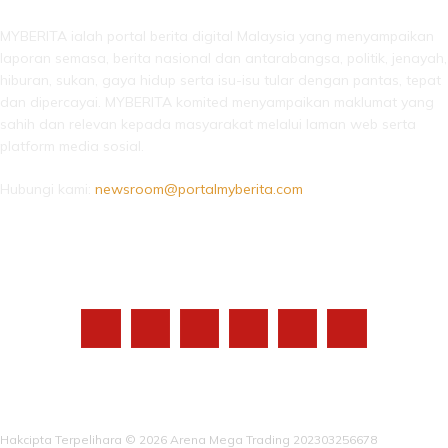
MYBERITA ialah portal berita digital Malaysia yang menyampaikan
laporan semasa, berita nasional dan antarabangsa, politik, jenayah,
hiburan, sukan, gaya hidup serta isu-isu tular dengan pantas, tepat
dan dipercayai. MYBERITA komited menyampaikan maklumat yang
sahih dan relevan kepada masyarakat melalui laman web serta
platform media sosial.
Hubungi kami:
newsroom@portalmyberita.com
IKUTI KAMI
Hakcipta Terpelihara © 2026 Arena Mega Trading 202303256678