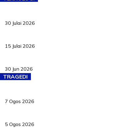
TVET bukan lagi pilihan kedua! Negeri Sembilan cari bakat hingg
30 Julai 2026
Pelantikan Liew perkukuh agenda teknologi, perolehan strategik 
15 Julai 2026
Pasport Malaysia kini lebih kebal dipalsukan, Anwar lancar PMA b
30 Jun 2026
TRAGEDI
Tiga anggota polis maut ketika bantu rakan terkena renjatan elek
7 Ogos 2026
PERHILITAN pantau gajah dengan dron, elak kemalangan berulang
5 Ogos 2026