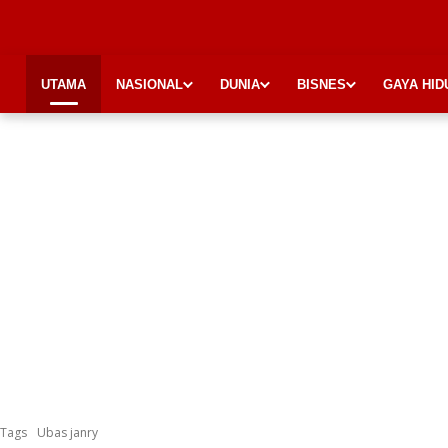
UTAMA
NASIONAL
DUNIA
BISNES
GAYA HID
Tags
Ubas janry