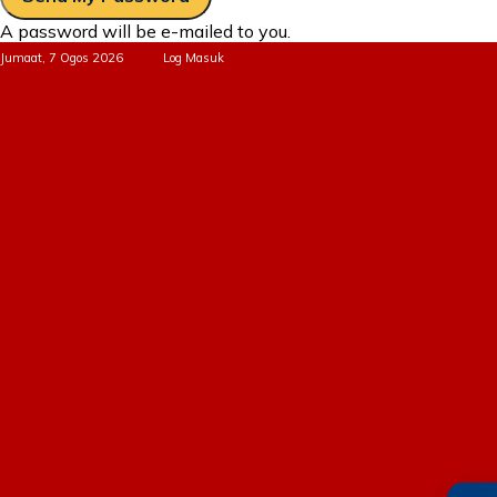
A password will be e-mailed to you.
Jumaat, 7 Ogos 2026
Log Masuk