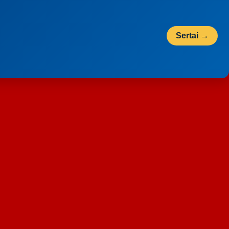
Sertai →