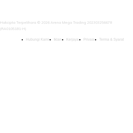
Hakcipta Terpelihara © 2026 Arena Mega Trading 202303256678
(RA0105181-H)
Hubungi Kami
Iklan
Kerjaya
Privasi
Terma & Syarat