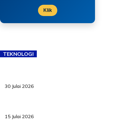
Klik
TEKNOLOGI
TVET bukan lagi pilihan kedua! Negeri Sembilan cari bakat hingga
ke pelosok kampung
30 Julai 2026
Pelantikan Liew perkukuh agenda teknologi, perolehan strategik
negara
15 Julai 2026