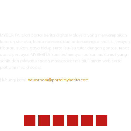
LEBIH DARI SEKADAR BERITA!
MYBERITA ialah portal berita digital Malaysia yang menyampaikan
laporan semasa, berita nasional dan antarabangsa, politik, jenayah,
hiburan, sukan, gaya hidup serta isu-isu tular dengan pantas, tepat
dan dipercayai. MYBERITA komited menyampaikan maklumat yang
sahih dan relevan kepada masyarakat melalui laman web serta
platform media sosial.
Hubungi kami:
newsroom@portalmyberita.com
IKUTI KAMI