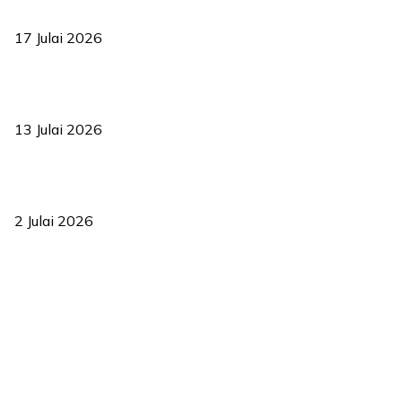
bermula
17 Julai 2026
Sasar 70 peratus mahasiswa dapat kolej kediaman menjelang
2035
13 Julai 2026
‘Smart Lane’ kurangkan kesesakan hingga 50 peratus, terbukti
berkesan sejak 2023
2 Julai 2026