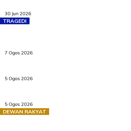
Pasport Malaysia kini lebih kebal dipalsukan, Anwar lancar PMA
baharu dengan 94 ciri keselamatan
30 Jun 2026
TRAGEDI
Tiga anggota polis maut ketika bantu rakan terkena renjatan
elektrik
7 Ogos 2026
PERHILITAN pantau gajah dengan dron, elak kemalangan berulang
5 Ogos 2026
Dua pelajar maut, tercampak ke laluan bertentangan di Temerloh
5 Ogos 2026
DEWAN RAKYAT
RUU statistik 2026 lulus, era baharu pengurusan data negara