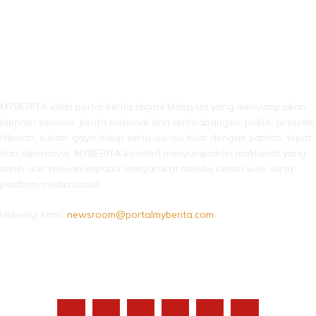
LEBIH DARI SEKADAR BERITA!
MYBERITA ialah portal berita digital Malaysia yang menyampaikan
laporan semasa, berita nasional dan antarabangsa, politik, jenayah,
hiburan, sukan, gaya hidup serta isu-isu tular dengan pantas, tepat
dan dipercayai. MYBERITA komited menyampaikan maklumat yang
sahih dan relevan kepada masyarakat melalui laman web serta
platform media sosial.
Hubungi kami:
newsroom@portalmyberita.com
IKUTI KAMI