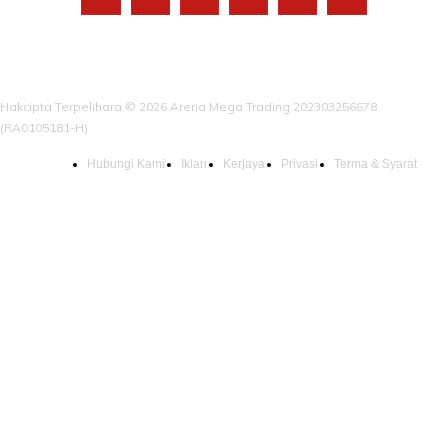
Hakcipta Terpelihara © 2026 Arena Mega Trading 202303256678
(RA0105181-H)
Hubungi Kami
Iklan
Kerjaya
Privasi
Terma & Syarat