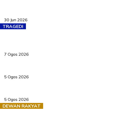
Pasport Malaysia kini lebih kebal dipalsukan, Anwar lancar PMA
baharu dengan 94 ciri keselamatan
30 Jun 2026
TRAGEDI
Tiga anggota polis maut ketika bantu rakan terkena renjatan
elektrik
7 Ogos 2026
PERHILITAN pantau gajah dengan dron, elak kemalangan berulang
5 Ogos 2026
Dua pelajar maut, tercampak ke laluan bertentangan di Temerloh
5 Ogos 2026
DEWAN RAKYAT