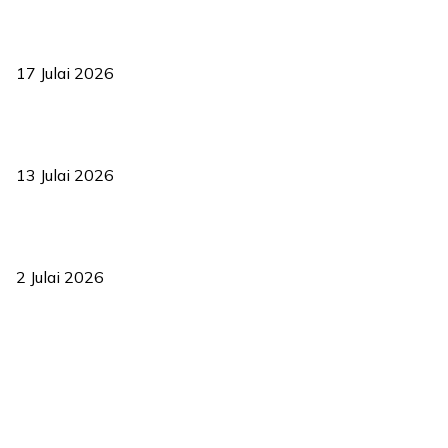
RUU statistik 2026 lulus, era baharu pengurusan data negara
bermula
17 Julai 2026
Sasar 70 peratus mahasiswa dapat kolej kediaman menjelang
2035
13 Julai 2026
‘Smart Lane’ kurangkan kesesakan hingga 50 peratus, terbukti
berkesan sejak 2023
2 Julai 2026