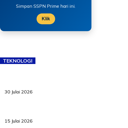
Simpan SSPN Prime hari ini.
Klik
TEKNOLOGI
TVET bukan lagi pilihan kedua! Negeri Sembilan cari bakat hingga
ke pelosok kampung
30 Julai 2026
Pelantikan Liew perkukuh agenda teknologi, perolehan strategik
negara
15 Julai 2026