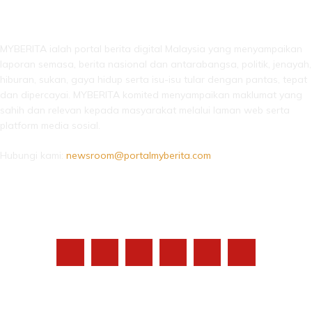
LEBIH DARI SEKADAR BERITA!
MYBERITA ialah portal berita digital Malaysia yang menyampaikan
laporan semasa, berita nasional dan antarabangsa, politik, jenayah,
hiburan, sukan, gaya hidup serta isu-isu tular dengan pantas, tepat
dan dipercayai. MYBERITA komited menyampaikan maklumat yang
sahih dan relevan kepada masyarakat melalui laman web serta
platform media sosial.
Hubungi kami:
newsroom@portalmyberita.com
IKUTI KAMI