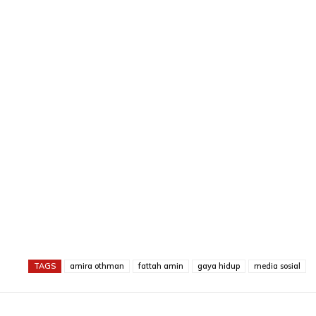
TAGS
amira othman
fattah amin
gaya hidup
media sosial