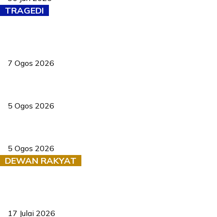
TRAGEDI
Tiga anggota polis maut ketika bantu rakan terkena renjatan
elektrik
7 Ogos 2026
PERHILITAN pantau gajah dengan dron, elak kemalangan berulang
5 Ogos 2026
Dua pelajar maut, tercampak ke laluan bertentangan di Temerloh
5 Ogos 2026
DEWAN RAKYAT
RUU statistik 2026 lulus, era baharu pengurusan data negara
bermula
17 Julai 2026