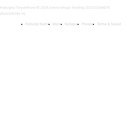
Hakcipta Terpelihara © 2026 Arena Mega Trading 202303256678
(RA0105181-H)
Hubungi Kami
Iklan
Kerjaya
Privasi
Terma & Syarat