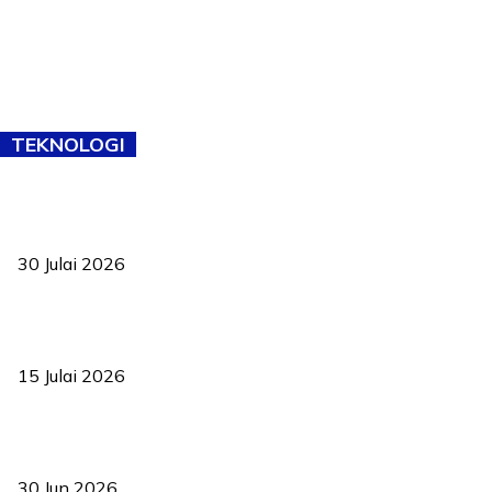
TEKNOLOGI
TVET bukan lagi pilihan kedua! Negeri Sembilan cari bakat hingga
ke pelosok kampung
30 Julai 2026
Pelantikan Liew perkukuh agenda teknologi, perolehan strategik
negara
15 Julai 2026
Pasport Malaysia kini lebih kebal dipalsukan, Anwar lancar PMA
baharu dengan 94 ciri keselamatan
30 Jun 2026