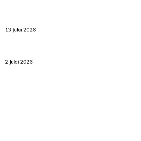
Sasar 70 peratus mahasiswa dapat kolej kediaman menjelang
2035
13 Julai 2026
‘Smart Lane’ kurangkan kesesakan hingga 50 peratus, terbukti
berkesan sejak 2023
2 Julai 2026