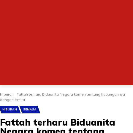
Hiburan
Fattah terharu Biduanita Negara komen tentang hubungannya
dengan Amira
HIBURAN
SEMASA
Fattah terharu Biduanita
Negara komen tentang