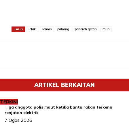
TAGS
lelaki
lemas
pahang
penoreh getah
raub
ARTIKEL BERKAITAN
TERKINI
Tiga anggota polis maut ketika bantu rakan terkena
renjatan elektrik
7 Ogos 2026