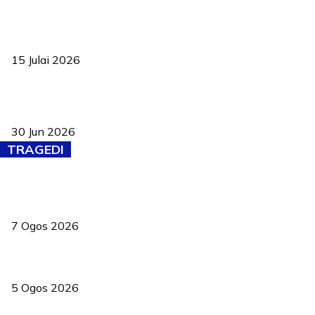
Pelantikan Liew perkukuh agenda teknologi, perolehan strategik
negara
15 Julai 2026
Pasport Malaysia kini lebih kebal dipalsukan, Anwar lancar PMA
baharu dengan 94 ciri keselamatan
30 Jun 2026
TRAGEDI
Tiga anggota polis maut ketika bantu rakan terkena renjatan
elektrik
7 Ogos 2026
PERHILITAN pantau gajah dengan dron, elak kemalangan berulang
5 Ogos 2026