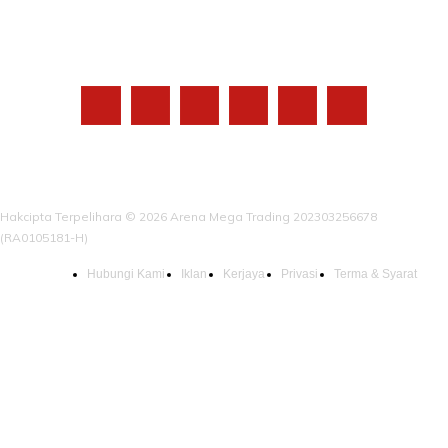
IKUTI KAMI
Hakcipta Terpelihara © 2026 Arena Mega Trading 202303256678
(RA0105181-H)
Hubungi Kami
Iklan
Kerjaya
Privasi
Terma & Syarat