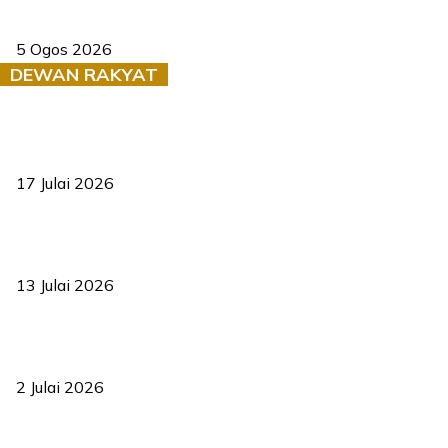
Dua pelajar maut, tercampak ke laluan bertentangan di Temerloh
5 Ogos 2026
DEWAN RAKYAT
RUU statistik 2026 lulus, era baharu pengurusan data negara
bermula
17 Julai 2026
Sasar 70 peratus mahasiswa dapat kolej kediaman menjelang
2035
13 Julai 2026
‘Smart Lane’ kurangkan kesesakan hingga 50 peratus, terbukti
berkesan sejak 2023
2 Julai 2026