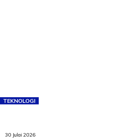
TEKNOLOGI
TVET bukan lagi pilihan kedua! Negeri Sembilan cari bakat hingga
ke pelosok kampung
30 Julai 2026