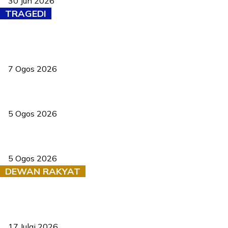
30 Jun 2026
TRAGEDI
Tiga anggota polis maut ketika bantu rakan terkena renjatan
elektrik
7 Ogos 2026
PERHILITAN pantau gajah dengan dron, elak kemalangan berulang
5 Ogos 2026
Dua pelajar maut, tercampak ke laluan bertentangan di Temerloh
5 Ogos 2026
DEWAN RAKYAT
RUU statistik 2026 lulus, era baharu pengurusan data negara
bermula
17 Julai 2026