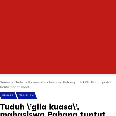
Semasa
Tuduh 'gila kuasa', mahasiswa Pahang tuntut KMUM dan portal
berita mohon maaf...
SEMASA
TUMPUAN
Tuduh \’gila kuasa\’,
mahasiswa Pahang tuntut