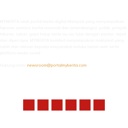
LEBIH DARI SEKADAR BERITA!
MYBERITA ialah portal berita digital Malaysia yang menyampaikan
laporan semasa, berita nasional dan antarabangsa, politik, jenayah,
hiburan, sukan, gaya hidup serta isu-isu tular dengan pantas, tepat
dan dipercayai. MYBERITA komited menyampaikan maklumat yang
sahih dan relevan kepada masyarakat melalui laman web serta
platform media sosial.
Hubungi kami:
newsroom@portalmyberita.com
IKUTI KAMI