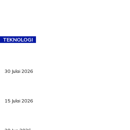
TEKNOLOGI
TVET bukan lagi pilihan kedua! Negeri Sembilan cari bakat hingga
ke pelosok kampung
30 Julai 2026
Pelantikan Liew perkukuh agenda teknologi, perolehan strategik
negara
15 Julai 2026
Pasport Malaysia kini lebih kebal dipalsukan, Anwar lancar PMA
baharu dengan 94 ciri keselamatan