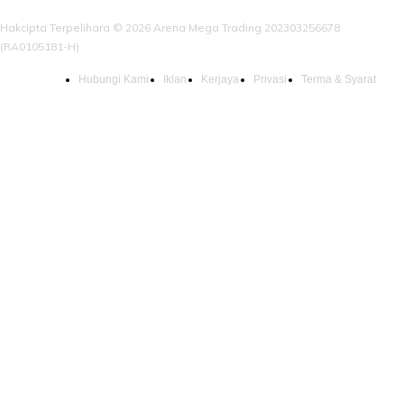
Hakcipta Terpelihara © 2026 Arena Mega Trading 202303256678
(RA0105181-H)
Hubungi Kami
Iklan
Kerjaya
Privasi
Terma & Syarat