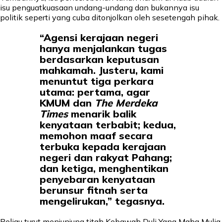
isu penguatkuasaan undang-undang dan bukannya isu
politik seperti yang cuba ditonjolkan oleh sesetengah pihak.
“Agensi kerajaan negeri
hanya menjalankan tugas
berdasarkan keputusan
mahkamah. Justeru, kami
menuntut tiga perkara
utama: pertama, agar
KMUM dan
The Merdeka
Times
menarik balik
kenyataan terbabit; kedua,
memohon maaf secara
terbuka kepada kerajaan
negeri dan rakyat Pahang;
dan ketiga, menghentikan
penyebaran kenyataan
berunsur fitnah serta
mengelirukan,” tegasnya.
Beliau turut menjunjung titah Kebawah Duli Yang Maha Mulia