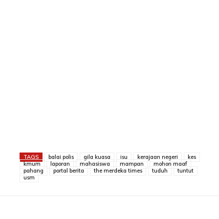
TAGS
balai polis
gila kuasa
isu
kerajaan negeri
kes
kmum
laporan
mahasiswa
mampan
mohon maaf
pahang
portal berita
the merdeka times
tuduh
tuntut
usm