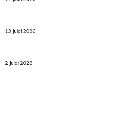
Sasar 70 peratus mahasiswa dapat kolej kediaman menjelang
2035
13 Julai 2026
‘Smart Lane’ kurangkan kesesakan hingga 50 peratus, terbukti
berkesan sejak 2023
2 Julai 2026