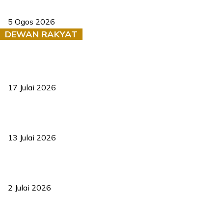
Dua pelajar maut, tercampak ke laluan bertentangan di Temerloh
5 Ogos 2026
DEWAN RAKYAT
RUU statistik 2026 lulus, era baharu pengurusan data negara
bermula
17 Julai 2026
Sasar 70 peratus mahasiswa dapat kolej kediaman menjelang
2035
13 Julai 2026
‘Smart Lane’ kurangkan kesesakan hingga 50 peratus, terbukti
berkesan sejak 2023
2 Julai 2026