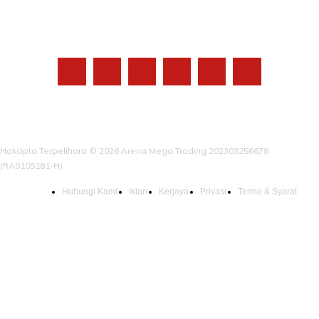
IKUTI KAMI
Hakcipta Terpelihara © 2026 Arena Mega Trading 202303256678
(RA0105181-H)
Hubungi Kami
Iklan
Kerjaya
Privasi
Terma & Syarat