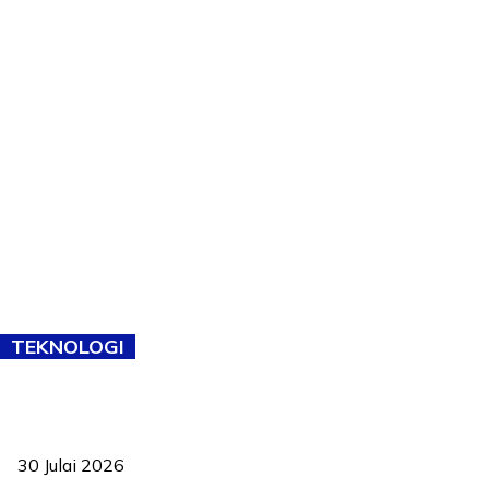
TEKNOLOGI
TVET bukan lagi pilihan kedua! Negeri Sembilan cari bakat hingga
ke pelosok kampung
30 Julai 2026