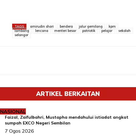
TAGS
amirudin shari
bendera
jalur gemilang
kpm
lambang
lencana
menteri besar
patriotik
pelajar
sekolah
selangor
ARTIKEL BERKAITAN
NASIONAL
Faizal, Zaifulbahri, Mustapha mendahului istiadat angkat
sumpah EXCO Negeri Sembilan
7 Ogos 2026