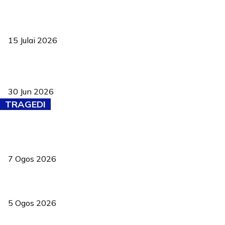
Pelantikan Liew perkukuh agenda teknologi, perolehan strategik
negara
15 Julai 2026
Pasport Malaysia kini lebih kebal dipalsukan, Anwar lancar PMA
baharu dengan 94 ciri keselamatan
30 Jun 2026
TRAGEDI
Tiga anggota polis maut ketika bantu rakan terkena renjatan
elektrik
7 Ogos 2026
PERHILITAN pantau gajah dengan dron, elak kemalangan berulang
5 Ogos 2026