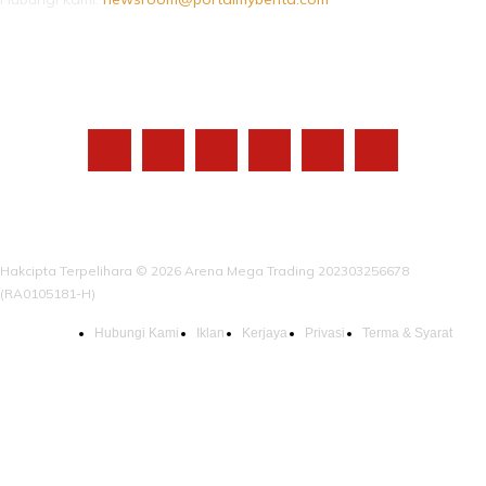
IKUTI KAMI
Hakcipta Terpelihara © 2026 Arena Mega Trading 202303256678
(RA0105181-H)
Hubungi Kami
Iklan
Kerjaya
Privasi
Terma & Syarat