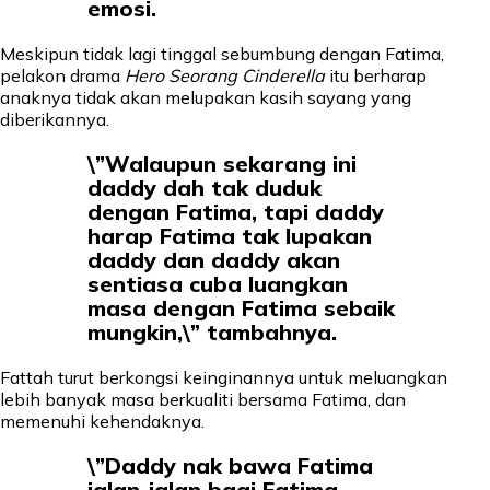
emosi.
Meskipun tidak lagi tinggal sebumbung dengan Fatima,
pelakon drama
Hero Seorang Cinderella
itu berharap
anaknya tidak akan melupakan kasih sayang yang
diberikannya.
\”Walaupun sekarang ini
daddy dah tak duduk
dengan Fatima, tapi daddy
harap Fatima tak lupakan
daddy dan daddy akan
sentiasa cuba luangkan
masa dengan Fatima sebaik
mungkin,\” tambahnya.
Fattah turut berkongsi keinginannya untuk meluangkan
lebih banyak masa berkualiti bersama Fatima, dan
memenuhi kehendaknya.
\”Daddy nak bawa Fatima
jalan-jalan bagi Fatima