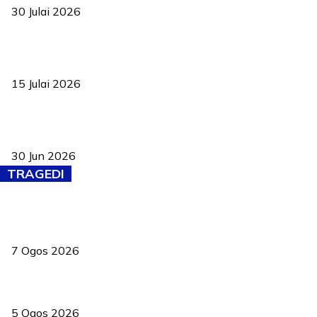
30 Julai 2026
Pelantikan Liew perkukuh agenda teknologi, perolehan strategik
negara
15 Julai 2026
Pasport Malaysia kini lebih kebal dipalsukan, Anwar lancar PMA
baharu dengan 94 ciri keselamatan
30 Jun 2026
TRAGEDI
Tiga anggota polis maut ketika bantu rakan terkena renjatan
elektrik
7 Ogos 2026
PERHILITAN pantau gajah dengan dron, elak kemalangan berulang
5 Ogos 2026