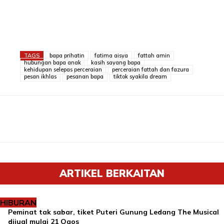
TAGS
bapa prihatin
fatima aisya
fattah amin
hubungan bapa anak
kasih sayang bapa
kehidupan selepas perceraian
perceraian fattah dan fazura
pesan ikhlas
pesanan bapa
tiktok syakila dream
ARTIKEL BERKAITAN
HIBURAN
Peminat tak sabar, tiket Puteri Gunung Ledang The Musical
dijual mulai 21 Ogos