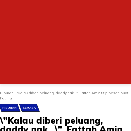
Hiburan
"Kalau diberi peluang, daddy nak...", Fattah Amin titip pesan buat
Fatima
HIBURAN
SEMASA
\”Kalau diberi peluang,
daddy nak…\”, Fattah Amin