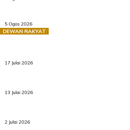
Dua pelajar maut, tercampak ke laluan bertentangan di Temerloh
5 Ogos 2026
DEWAN RAKYAT
RUU statistik 2026 lulus, era baharu pengurusan data negara
bermula
17 Julai 2026
Sasar 70 peratus mahasiswa dapat kolej kediaman menjelang
2035
13 Julai 2026
‘Smart Lane’ kurangkan kesesakan hingga 50 peratus, terbukti
berkesan sejak 2023
2 Julai 2026