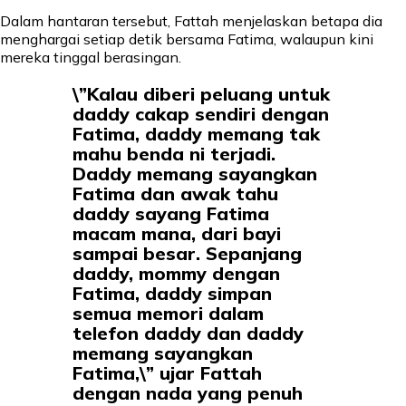
Dalam hantaran tersebut, Fattah menjelaskan betapa dia
menghargai setiap detik bersama Fatima, walaupun kini
mereka tinggal berasingan.
\”Kalau diberi peluang untuk
daddy cakap sendiri dengan
Fatima, daddy memang tak
mahu benda ni terjadi.
Daddy memang sayangkan
Fatima dan awak tahu
daddy sayang Fatima
macam mana, dari bayi
sampai besar. Sepanjang
daddy, mommy dengan
Fatima, daddy simpan
semua memori dalam
telefon daddy dan daddy
memang sayangkan
Fatima,\” ujar Fattah
dengan nada yang penuh