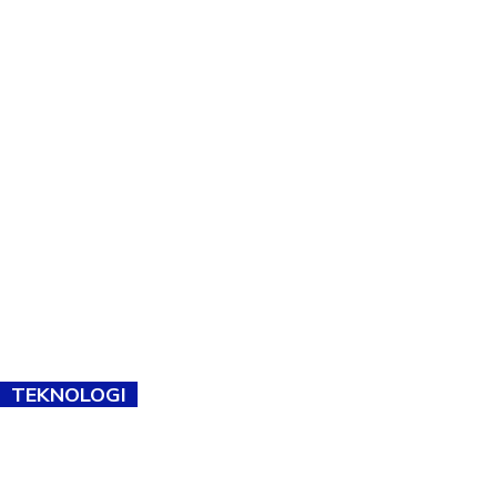
TEKNOLOGI
TVET bukan lagi pilihan kedua! Negeri Sembilan cari bakat hingga
ke pelosok kampung