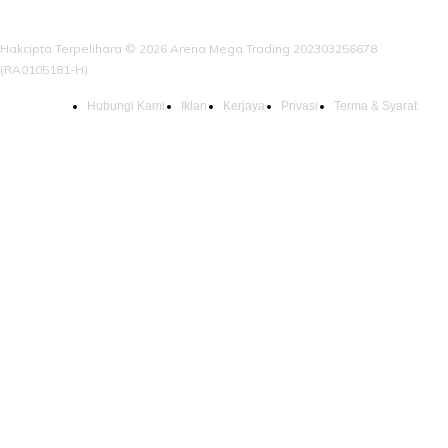
Hakcipta Terpelihara © 2026 Arena Mega Trading 202303256678
(RA0105181-H)
Hubungi Kami
Iklan
Kerjaya
Privasi
Terma & Syarat