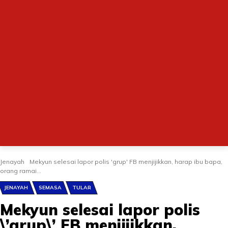
Jenayah
Mekyun selesai lapor polis 'grup' FB menjijikkan, harap ibu bapa,
orang ramai...
JENAYAH
SEMASA
TULAR
Mekyun selesai lapor polis
\’grup\’ FB menjijikkan,