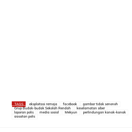
TAGS
eksploitasi remaja
facebook
gambar tidak senonoh
Grup Budak-budak Sekolah Rendah
keselamatan siber
laporan polis
media sosial
Mekyun
perlindungan kanak-kanak
siasatan polis