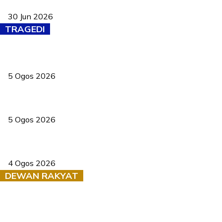
baharu dengan 94 ciri keselamatan
30 Jun 2026
TRAGEDI
PERHILITAN pantau gajah dengan dron, elak kemalangan berulang
5 Ogos 2026
Dua pelajar maut, tercampak ke laluan bertentangan di Temerloh
5 Ogos 2026
Saksi dedah batu kecil gugur sebelum pokok hempap Ford Raptor
4 Ogos 2026
DEWAN RAKYAT
RUU statistik 2026 lulus, era baharu pengurusan data negara
bermula