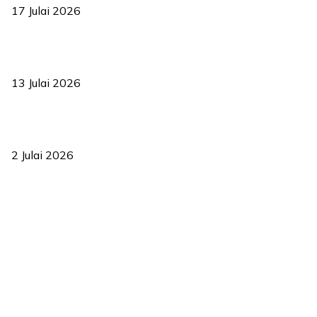
17 Julai 2026
Sasar 70 peratus mahasiswa dapat kolej kediaman menjelang
2035
13 Julai 2026
‘Smart Lane’ kurangkan kesesakan hingga 50 peratus, terbukti
berkesan sejak 2023
2 Julai 2026