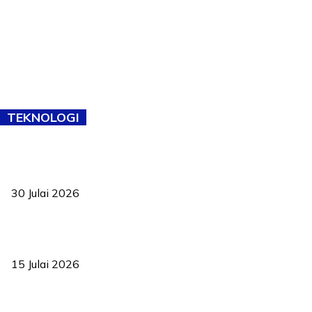
TEKNOLOGI
TVET bukan lagi pilihan kedua! Negeri Sembilan cari bakat hingga
ke pelosok kampung
30 Julai 2026
Pelantikan Liew perkukuh agenda teknologi, perolehan strategik
negara
15 Julai 2026
Pasport Malaysia kini lebih kebal dipalsukan, Anwar lancar PMA