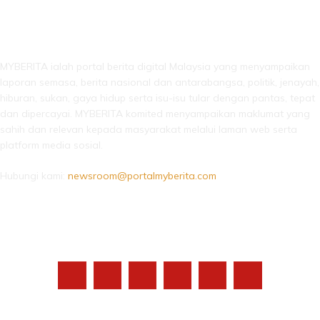
LEBIH DARI SEKADAR BERITA!
MYBERITA ialah portal berita digital Malaysia yang menyampaikan
laporan semasa, berita nasional dan antarabangsa, politik, jenayah,
hiburan, sukan, gaya hidup serta isu-isu tular dengan pantas, tepat
dan dipercayai. MYBERITA komited menyampaikan maklumat yang
sahih dan relevan kepada masyarakat melalui laman web serta
platform media sosial.
Hubungi kami:
newsroom@portalmyberita.com
IKUTI KAMI