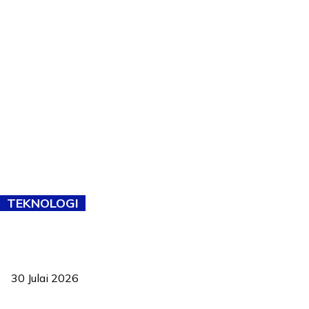
TEKNOLOGI
TVET bukan lagi pilihan kedua! Negeri Sembilan cari bakat hingga
ke pelosok kampung
30 Julai 2026