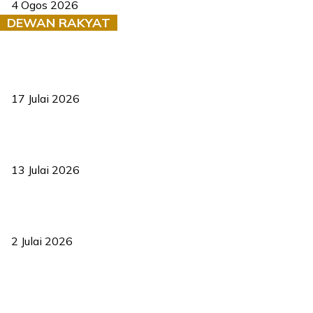
4 Ogos 2026
DEWAN RAKYAT
RUU statistik 2026 lulus, era baharu pengurusan data negara
bermula
17 Julai 2026
Sasar 70 peratus mahasiswa dapat kolej kediaman menjelang
2035
13 Julai 2026
‘Smart Lane’ kurangkan kesesakan hingga 50 peratus, terbukti
berkesan sejak 2023
2 Julai 2026