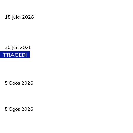
Pelantikan Liew perkukuh agenda teknologi, perolehan strategik
negara
15 Julai 2026
Pasport Malaysia kini lebih kebal dipalsukan, Anwar lancar PMA
baharu dengan 94 ciri keselamatan
30 Jun 2026
TRAGEDI
PERHILITAN pantau gajah dengan dron, elak kemalangan berulang
5 Ogos 2026
Dua pelajar maut, tercampak ke laluan bertentangan di Temerloh
5 Ogos 2026
Saksi dedah batu kecil gugur sebelum pokok hempap Ford Raptor