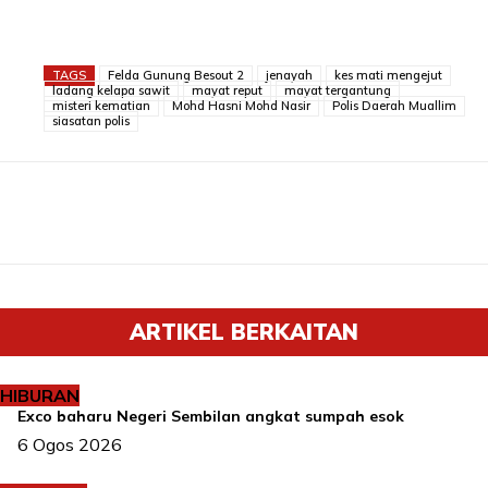
TAGS
Felda Gunung Besout 2
jenayah
kes mati mengejut
ladang kelapa sawit
mayat reput
mayat tergantung
misteri kematian
Mohd Hasni Mohd Nasir
Polis Daerah Muallim
siasatan polis
ARTIKEL BERKAITAN
HIBURAN
Exco baharu Negeri Sembilan angkat sumpah esok
6 Ogos 2026