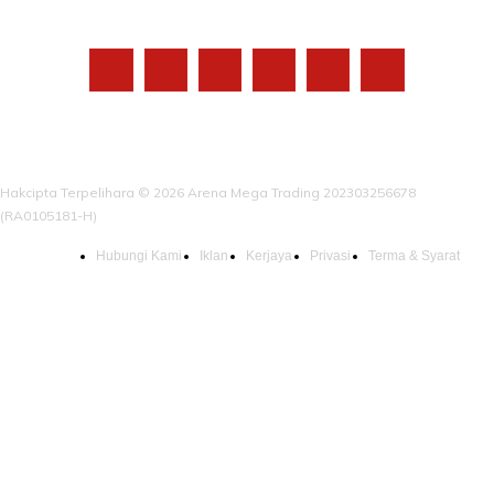
IKUTI KAMI
Hakcipta Terpelihara © 2026 Arena Mega Trading 202303256678
(RA0105181-H)
Hubungi Kami
Iklan
Kerjaya
Privasi
Terma & Syarat