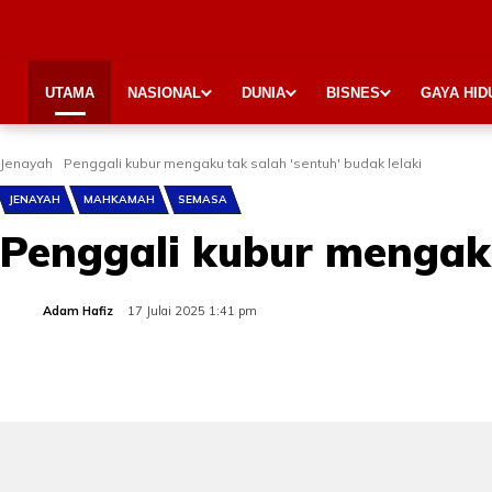
UTAMA
NASIONAL
DUNIA
BISNES
GAYA HID
Jenayah
Penggali kubur mengaku tak salah 'sentuh' budak lelaki
JENAYAH
MAHKAMAH
SEMASA
Penggali kubur mengaku
Adam Hafiz
17 Julai 2025 1:41 pm
Share