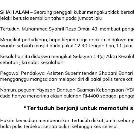
SHAH ALAM
– Seorang penggali kubur mengaku tidak bersal
lelaki berusia sembilan tahun pada Jumaat lalu.
Tertuduh, Muhammed Syahril Reza Omar, 43, membuat penga
Mengikut pertuduhan, bapa kepada tiga anak itu didakwa m
wanita sebuah masjid pada pukul 12.30 tengah hari, 11 Julai
Kesalahan itu didakwa mengikut Seksyen 14(a) Akta Kesa
sebatan jika sabit kesalahan.
Pegawai Pendakwa, Asisten Superintenden Shabani Bahari 
mengganggu mangsa dan melapor diri di balai polis terdekat 
Namun, peguam Yayasan Bantuan Guaman Kebangsaan (YBGK)
duda hanya menerima elaun bulanan RM400 sebagai penggali 
“Tertuduh berjanji untuk mematuhi
Hakim kemudian membenarkan tertuduh diikat jamin sebanya
balai polis terdekat setiap bulan sehingga kes selesai.