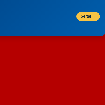
Sertai →