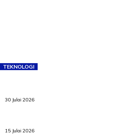
TEKNOLOGI
TVET bukan lagi pilihan kedua! Negeri Sembilan cari bakat hingga
ke pelosok kampung
30 Julai 2026
Pelantikan Liew perkukuh agenda teknologi, perolehan strategik
negara
15 Julai 2026