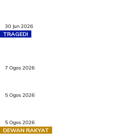
Pasport Malaysia kini lebih kebal dipalsukan, Anwar lancar PMA
baharu dengan 94 ciri keselamatan
30 Jun 2026
TRAGEDI
Tiga anggota polis maut ketika bantu rakan terkena renjatan
elektrik
7 Ogos 2026
PERHILITAN pantau gajah dengan dron, elak kemalangan berulang
5 Ogos 2026
Dua pelajar maut, tercampak ke laluan bertentangan di Temerloh
5 Ogos 2026
DEWAN RAKYAT