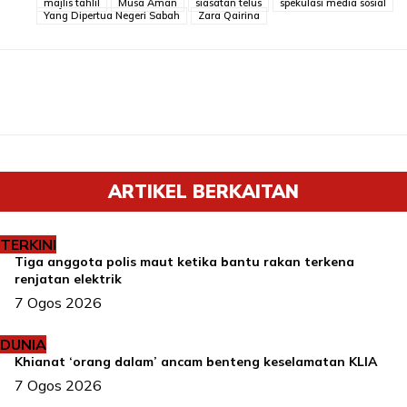
majlis tahlil
Musa Aman
siasatan telus
spekulasi media sosial
Yang Dipertua Negeri Sabah
Zara Qairina
ARTIKEL BERKAITAN
TERKINI
Tiga anggota polis maut ketika bantu rakan terkena
renjatan elektrik
7 Ogos 2026
DUNIA
Khianat ‘orang dalam’ ancam benteng keselamatan KLIA
7 Ogos 2026