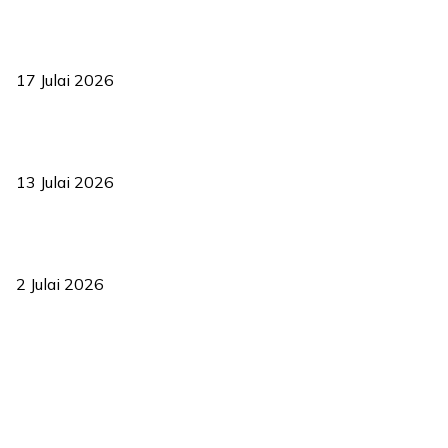
RUU statistik 2026 lulus, era baharu pengurusan data negara
bermula
17 Julai 2026
Sasar 70 peratus mahasiswa dapat kolej kediaman menjelang
2035
13 Julai 2026
‘Smart Lane’ kurangkan kesesakan hingga 50 peratus, terbukti
berkesan sejak 2023
2 Julai 2026