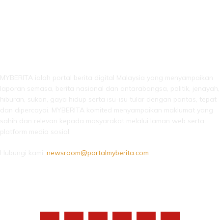
LEBIH DARI SEKADAR BERITA!
MYBERITA ialah portal berita digital Malaysia yang menyampaikan
laporan semasa, berita nasional dan antarabangsa, politik, jenayah,
hiburan, sukan, gaya hidup serta isu-isu tular dengan pantas, tepat
dan dipercayai. MYBERITA komited menyampaikan maklumat yang
sahih dan relevan kepada masyarakat melalui laman web serta
platform media sosial.
Hubungi kami:
newsroom@portalmyberita.com
IKUTI KAMI