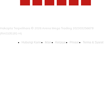
Hakcipta Terpelihara © 2026 Arena Mega Trading 202303256678
(RA0105181-H)
Hubungi Kami
Iklan
Kerjaya
Privasi
Terma & Syarat