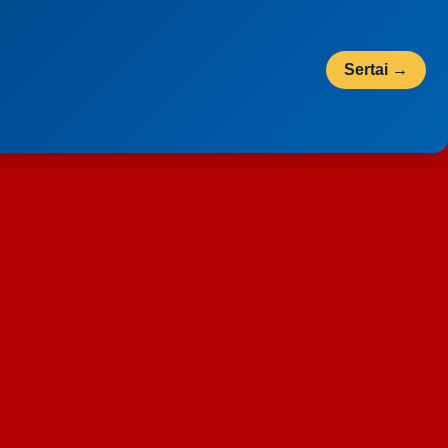
Sertai →