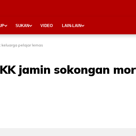
UP
SUKAN
VIDEO
LAIN-LAIN
 keluarga pelajar lemas
PPKK jamin sokongan mo