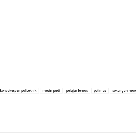
konvokesyen politeknik
mesin padi
pelajar lemas
polimas
sokongan mor