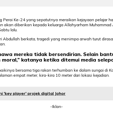
 Perai Ke-24 yang sepatutnya meraikan kejayaan pelajar hari 
n akan diberikan kepada keluarga Allahyarham Muhammad Ams
btu lalu.
 Abdullah berkata, tragedi yang menimpa arwah turut diras
an.
hawa mereka tidak bersendirian. Selain ban
moral,” katanya ketika ditemui media selepa
ikinya bersama tiga rakan terhumban ke dalam sungai di K
man empat meter, kira-kira 10 meter dari lokasi kejadian.
ni 'key player' projek digital Johor
-Iklan-