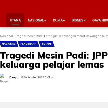
UTAMA
NASIONAL
DUNIA
BISNES
GAYA HID
Nasional
Tragedi Mesin Padi: JPPKK jamin sokongan moral, kewangan buat
NASIONAL
PENDIDIKAN
TERKINI
Tragedi Mesin Padi: J
keluarga pelajar lemas
Deepa
8 September 2025 3:09 pm
Share