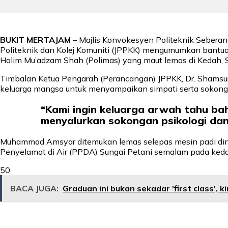
BUKIT MERTAJAM
– Majlis Konvokesyen Politeknik Seberang
Politeknik dan Kolej Komuniti (JPPKK) mengumumkan bantua
Halim Mu’adzam Shah (Polimas) yang maut lemas di Kedah, Sa
Timbalan Ketua Pengarah (Perancangan) JPPKK, Dr. Shamsuri
keluarga mangsa untuk menyampaikan simpati serta sokong
“Kami ingin keluarga arwah tahu ba
menyalurkan sokongan psikologi dan 
Muhammad Amsyar ditemukan lemas selepas mesin padi dina
Penyelamat di Air (PPDA) Sungai Petani semalam pada kedala
50
BACA JUGA:
Graduan ini bukan sekadar 'first class', ki