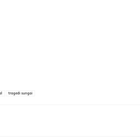
al
tragedi sungai