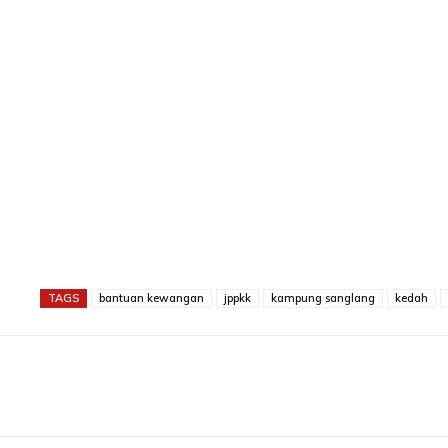
TAGS
bantuan kewangan
jppkk
kampung sanglang
kedah
Share