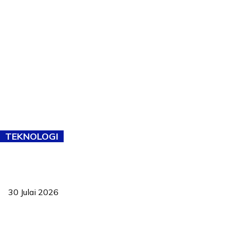
TEKNOLOGI
TVET bukan lagi pilihan kedua! Negeri Sembilan cari bakat hingga
ke pelosok kampung
30 Julai 2026
Pelantikan Liew perkukuh agenda teknologi, perolehan strategik
negara