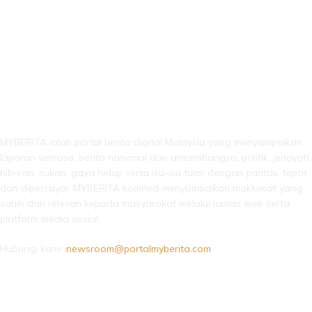
LEBIH DARI SEKADAR BERITA!
MYBERITA ialah portal berita digital Malaysia yang menyampaikan
laporan semasa, berita nasional dan antarabangsa, politik, jenayah,
hiburan, sukan, gaya hidup serta isu-isu tular dengan pantas, tepat
dan dipercayai. MYBERITA komited menyampaikan maklumat yang
sahih dan relevan kepada masyarakat melalui laman web serta
platform media sosial.
Hubungi kami:
newsroom@portalmyberita.com
IKUTI KAMI