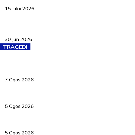
15 Julai 2026
Pasport Malaysia kini lebih kebal dipalsukan, Anwar lancar PMA
baharu dengan 94 ciri keselamatan
30 Jun 2026
TRAGEDI
Tiga anggota polis maut ketika bantu rakan terkena renjatan
elektrik
7 Ogos 2026
PERHILITAN pantau gajah dengan dron, elak kemalangan berulang
5 Ogos 2026
Dua pelajar maut, tercampak ke laluan bertentangan di Temerloh
5 Ogos 2026