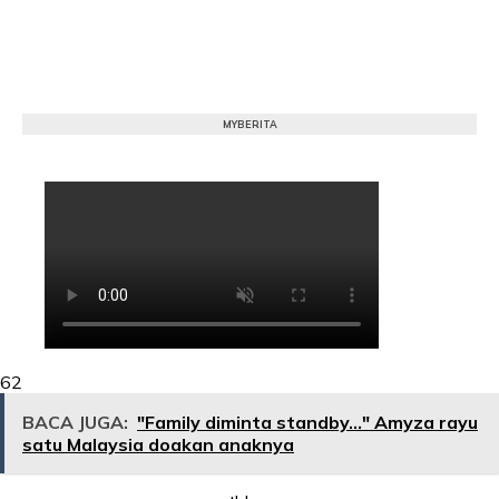
MYBERITA
62
BACA JUGA:
"Family diminta standby…" Amyza rayu
satu Malaysia doakan anaknya