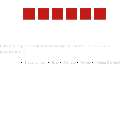
Hakcipta Terpelihara © 2026 Arena Mega Trading 202303256678
(RA0105181-H)
Hubungi Kami
Iklan
Kerjaya
Privasi
Terma & Syarat