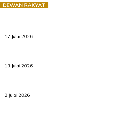
DEWAN RAKYAT
RUU statistik 2026 lulus, era baharu pengurusan data negara
bermula
17 Julai 2026
Sasar 70 peratus mahasiswa dapat kolej kediaman menjelang
2035
13 Julai 2026
‘Smart Lane’ kurangkan kesesakan hingga 50 peratus, terbukti
berkesan sejak 2023
2 Julai 2026