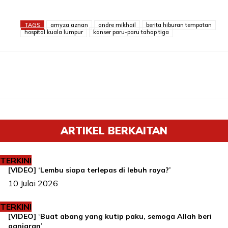
TAGS
amyza aznan
andre mikhail
berita hiburan tempatan
hospital kuala lumpur
kanser paru-paru tahap tiga
ARTIKEL BERKAITAN
TERKINI
[VIDEO] ‘Lembu siapa terlepas di lebuh raya?’
10 Julai 2026
TERKINI
[VIDEO] ‘Buat abang yang kutip paku, semoga Allah beri
ganjaran’