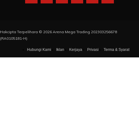
Hakcipta Terpelihara © 2026 Arena Mega Trading 202303256678
(RA0105181-H)
Hubungi Kami
Iklan
Kerjaya
Privasi
Terma & Syarat