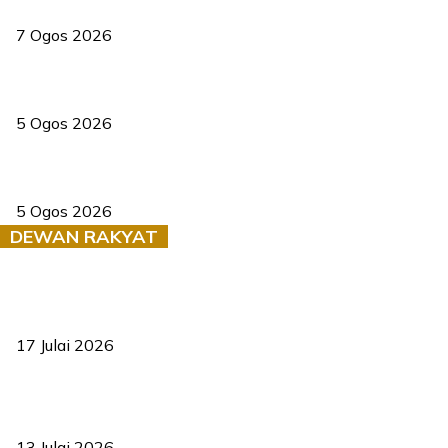
elektrik
7 Ogos 2026
PERHILITAN pantau gajah dengan dron, elak kemalangan berulang
5 Ogos 2026
Dua pelajar maut, tercampak ke laluan bertentangan di Temerloh
5 Ogos 2026
DEWAN RAKYAT
RUU statistik 2026 lulus, era baharu pengurusan data negara
bermula
17 Julai 2026
Sasar 70 peratus mahasiswa dapat kolej kediaman menjelang
2035
13 Julai 2026