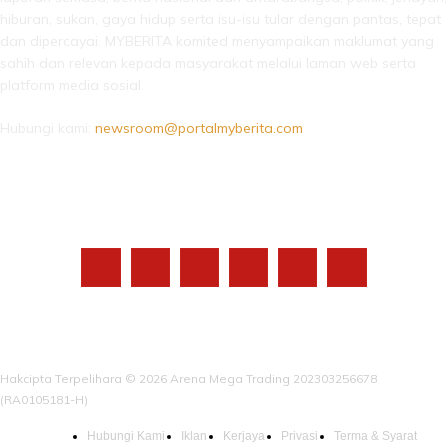
hiburan, sukan, gaya hidup serta isu-isu tular dengan pantas, tepat
dan dipercayai. MYBERITA komited menyampaikan maklumat yang
sahih dan relevan kepada masyarakat melalui laman web serta
platform media sosial.
Hubungi kami:
newsroom@portalmyberita.com
IKUTI KAMI
Hakcipta Terpelihara © 2026 Arena Mega Trading 202303256678
(RA0105181-H)
Hubungi Kami
Iklan
Kerjaya
Privasi
Terma & Syarat