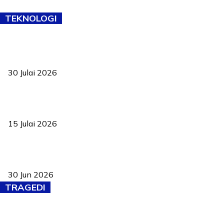
TEKNOLOGI
TVET bukan lagi pilihan kedua! Negeri Sembilan cari bakat hingga
ke pelosok kampung
30 Julai 2026
Pelantikan Liew perkukuh agenda teknologi, perolehan strategik
negara
15 Julai 2026
Pasport Malaysia kini lebih kebal dipalsukan, Anwar lancar PMA
baharu dengan 94 ciri keselamatan
30 Jun 2026
TRAGEDI
Tiga anggota polis maut ketika bantu rakan terkena renjatan