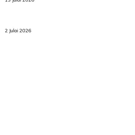
‘Smart Lane’ kurangkan kesesakan hingga 50 peratus, terbukti
berkesan sejak 2023
2 Julai 2026