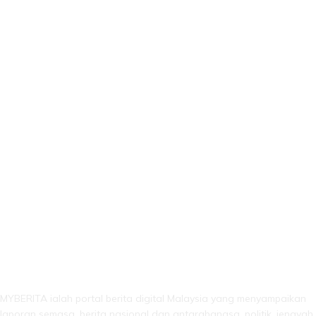
LEBIH DARI SEKADAR BERITA!
MYBERITA ialah portal berita digital Malaysia yang menyampaikan
laporan semasa, berita nasional dan antarabangsa, politik, jenayah,