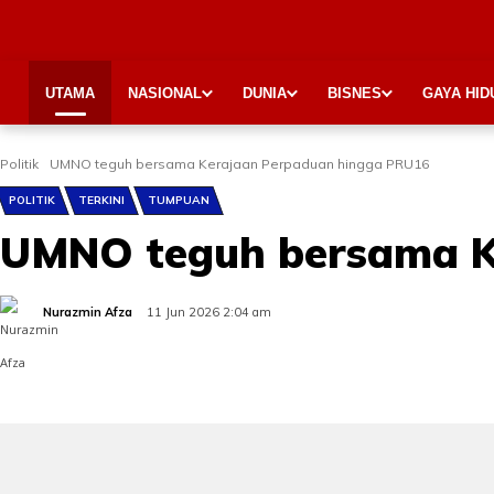
UTAMA
NASIONAL
DUNIA
BISNES
GAYA HID
Politik
UMNO teguh bersama Kerajaan Perpaduan hingga PRU16
POLITIK
TERKINI
TUMPUAN
UMNO teguh bersama K
Nurazmin Afza
11 Jun 2026 2:04 am
Share