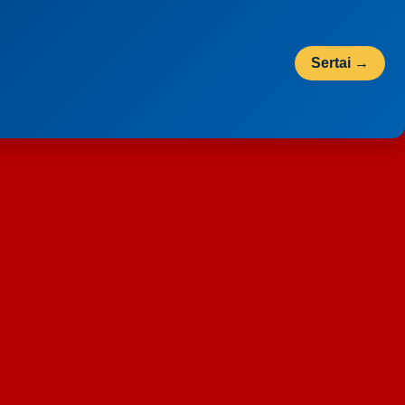
Sertai →