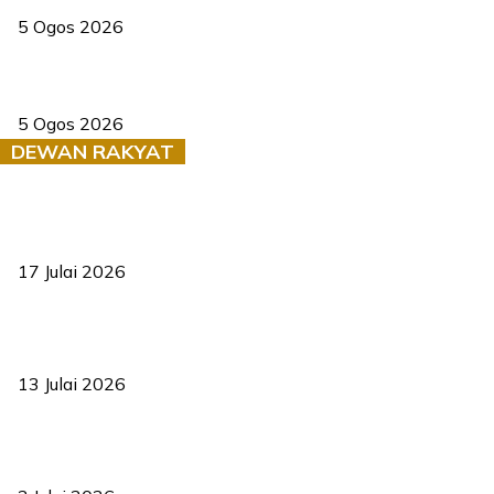
5 Ogos 2026
Dua pelajar maut, tercampak ke laluan bertentangan di Temerloh
5 Ogos 2026
DEWAN RAKYAT
RUU statistik 2026 lulus, era baharu pengurusan data negara
bermula
17 Julai 2026
Sasar 70 peratus mahasiswa dapat kolej kediaman menjelang
2035
13 Julai 2026
‘Smart Lane’ kurangkan kesesakan hingga 50 peratus, terbukti
berkesan sejak 2023