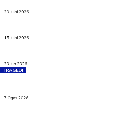
TVET bukan lagi pilihan kedua! Negeri Sembilan cari bakat hingga
ke pelosok kampung
30 Julai 2026
Pelantikan Liew perkukuh agenda teknologi, perolehan strategik
negara
15 Julai 2026
Pasport Malaysia kini lebih kebal dipalsukan, Anwar lancar PMA
baharu dengan 94 ciri keselamatan
30 Jun 2026
TRAGEDI
Tiga anggota polis maut ketika bantu rakan terkena renjatan
elektrik
7 Ogos 2026
PERHILITAN pantau gajah dengan dron, elak kemalangan berulang