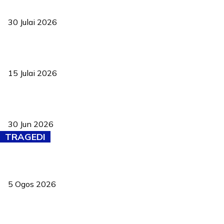
ke pelosok kampung
30 Julai 2026
Pelantikan Liew perkukuh agenda teknologi, perolehan strategik
negara
15 Julai 2026
Pasport Malaysia kini lebih kebal dipalsukan, Anwar lancar PMA
baharu dengan 94 ciri keselamatan
30 Jun 2026
TRAGEDI
PERHILITAN pantau gajah dengan dron, elak kemalangan berulang
5 Ogos 2026
Dua pelajar maut, tercampak ke laluan bertentangan di Temerloh