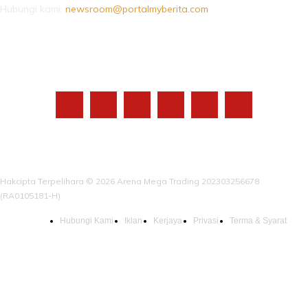
Hubungi kami:
newsroom@portalmyberita.com
IKUTI KAMI
Hakcipta Terpelihara © 2026 Arena Mega Trading 202303256678
(RA0105181-H)
Hubungi Kami
Iklan
Kerjaya
Privasi
Terma & Syarat