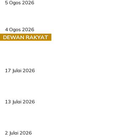
5 Ogos 2026
Saksi dedah batu kecil gugur sebelum pokok hempap Ford Raptor
4 Ogos 2026
DEWAN RAKYAT
RUU statistik 2026 lulus, era baharu pengurusan data negara
bermula
17 Julai 2026
Sasar 70 peratus mahasiswa dapat kolej kediaman menjelang
2035
13 Julai 2026
‘Smart Lane’ kurangkan kesesakan hingga 50 peratus, terbukti
berkesan sejak 2023
2 Julai 2026