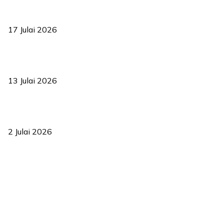
RUU statistik 2026 lulus, era baharu pengurusan data negara
bermula
17 Julai 2026
Sasar 70 peratus mahasiswa dapat kolej kediaman menjelang
2035
13 Julai 2026
‘Smart Lane’ kurangkan kesesakan hingga 50 peratus, terbukti
berkesan sejak 2023
2 Julai 2026