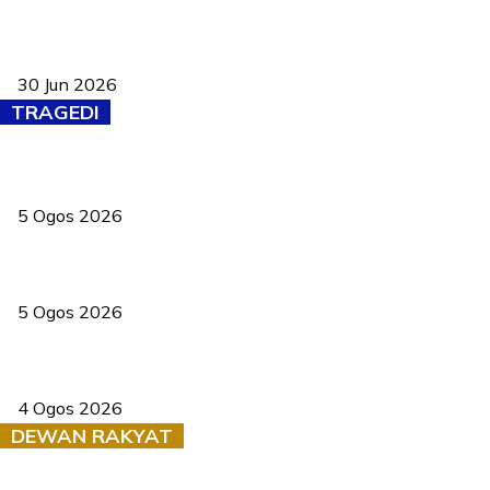
Pasport Malaysia kini lebih kebal dipalsukan, Anwar lancar PMA
baharu dengan 94 ciri keselamatan
30 Jun 2026
TRAGEDI
PERHILITAN pantau gajah dengan dron, elak kemalangan berulang
5 Ogos 2026
Dua pelajar maut, tercampak ke laluan bertentangan di Temerloh
5 Ogos 2026
Saksi dedah batu kecil gugur sebelum pokok hempap Ford Raptor
4 Ogos 2026
DEWAN RAKYAT