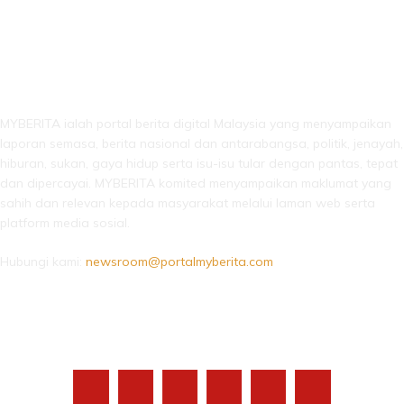
LEBIH DARI SEKADAR BERITA!
MYBERITA ialah portal berita digital Malaysia yang menyampaikan
laporan semasa, berita nasional dan antarabangsa, politik, jenayah,
hiburan, sukan, gaya hidup serta isu-isu tular dengan pantas, tepat
dan dipercayai. MYBERITA komited menyampaikan maklumat yang
sahih dan relevan kepada masyarakat melalui laman web serta
platform media sosial.
Hubungi kami:
newsroom@portalmyberita.com
IKUTI KAMI