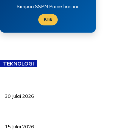
Simpan SSPN Prime hari ini.
Klik
TEKNOLOGI
TVET bukan lagi pilihan kedua! Negeri Sembilan cari bakat hingga
ke pelosok kampung
30 Julai 2026
Pelantikan Liew perkukuh agenda teknologi, perolehan strategik
negara
15 Julai 2026