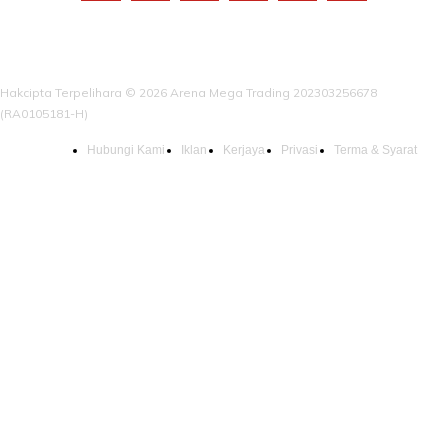
Hakcipta Terpelihara © 2026 Arena Mega Trading 202303256678
(RA0105181-H)
Hubungi Kami
Iklan
Kerjaya
Privasi
Terma & Syarat