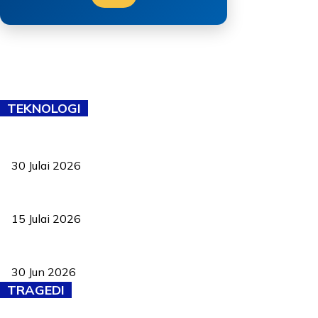
TEKNOLOGI
TVET bukan lagi pilihan kedua! Negeri Sembilan cari bakat hingg
30 Julai 2026
Pelantikan Liew perkukuh agenda teknologi, perolehan strategik 
15 Julai 2026
Pasport Malaysia kini lebih kebal dipalsukan, Anwar lancar PMA b
30 Jun 2026
TRAGEDI