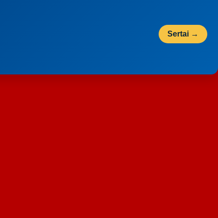
Sertai →