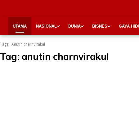
UTAMA
NASIONAL
DUNIA
BISNES
GAYA HID
Tags
Anutin charnvirakul
Tag:
anutin charnvirakul