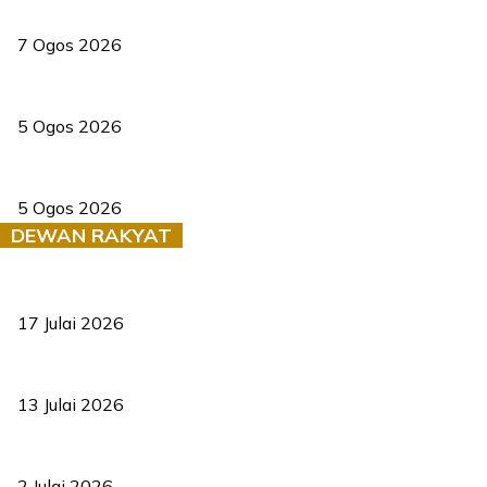
Tiga anggota polis maut ketika bantu rakan terkena renjatan elek
7 Ogos 2026
PERHILITAN pantau gajah dengan dron, elak kemalangan berulang
5 Ogos 2026
Dua pelajar maut, tercampak ke laluan bertentangan di Temerloh
5 Ogos 2026
DEWAN RAKYAT
RUU statistik 2026 lulus, era baharu pengurusan data negara ber
17 Julai 2026
Sasar 70 peratus mahasiswa dapat kolej kediaman menjelang 203
13 Julai 2026
‘Smart Lane’ kurangkan kesesakan hingga 50 peratus, terbukti be
2 Julai 2026