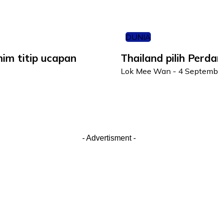
DUNIA
him titip ucapan
Thailand pilih Perd
Lok Mee Wan
-
4 Septemb
- Advertisment -