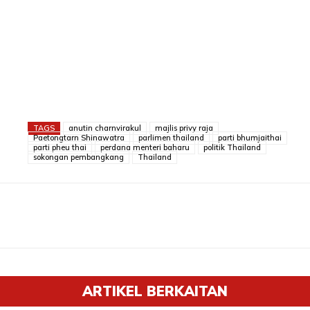
TAGS
anutin charnvirakul
majlis privy raja
Paetongtarn Shinawatra
parlimen thailand
parti bhumjaithai
parti pheu thai
perdana menteri baharu
politik Thailand
sokongan pembangkang
Thailand
ARTIKEL BERKAITAN