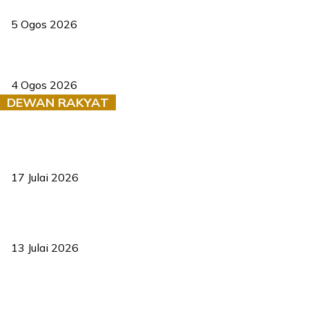
Dua pelajar maut, tercampak ke laluan bertentangan di Temerloh
5 Ogos 2026
Saksi dedah batu kecil gugur sebelum pokok hempap Ford Raptor
4 Ogos 2026
DEWAN RAKYAT
RUU statistik 2026 lulus, era baharu pengurusan data negara
bermula
17 Julai 2026
Sasar 70 peratus mahasiswa dapat kolej kediaman menjelang
2035
13 Julai 2026
‘Smart Lane’ kurangkan kesesakan hingga 50 peratus, terbukti
berkesan sejak 2023