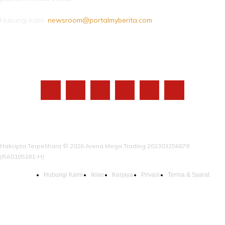
Hubungi kami:
newsroom@portalmyberita.com
IKUTI KAMI
Hakcipta Terpelihara © 2026 Arena Mega Trading 202303256678
(RA0105181-H)
Hubungi Kami
Iklan
Kerjaya
Privasi
Terma & Syarat