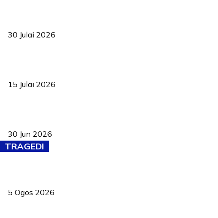
TVET bukan lagi pilihan kedua! Negeri Sembilan cari bakat hingga
ke pelosok kampung
30 Julai 2026
Pelantikan Liew perkukuh agenda teknologi, perolehan strategik
negara
15 Julai 2026
Pasport Malaysia kini lebih kebal dipalsukan, Anwar lancar PMA
baharu dengan 94 ciri keselamatan
30 Jun 2026
TRAGEDI
PERHILITAN pantau gajah dengan dron, elak kemalangan berulang
5 Ogos 2026