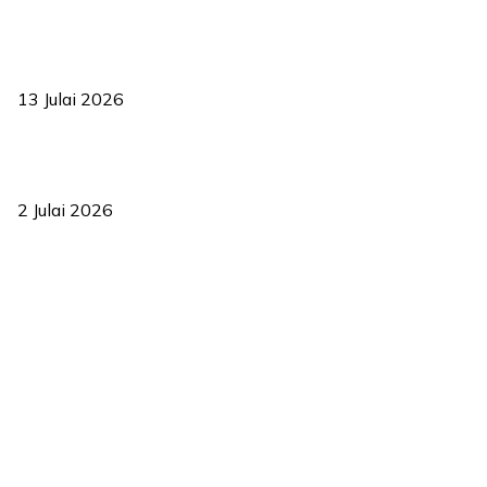
Sasar 70 peratus mahasiswa dapat kolej kediaman menjelang
2035
13 Julai 2026
‘Smart Lane’ kurangkan kesesakan hingga 50 peratus, terbukti
berkesan sejak 2023
2 Julai 2026