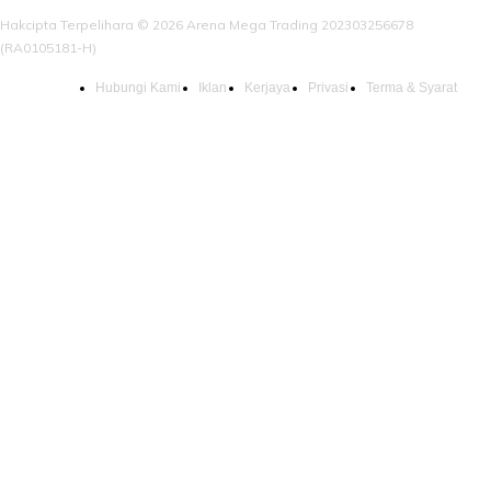
Hakcipta Terpelihara © 2026 Arena Mega Trading 202303256678
(RA0105181-H)
Hubungi Kami
Iklan
Kerjaya
Privasi
Terma & Syarat