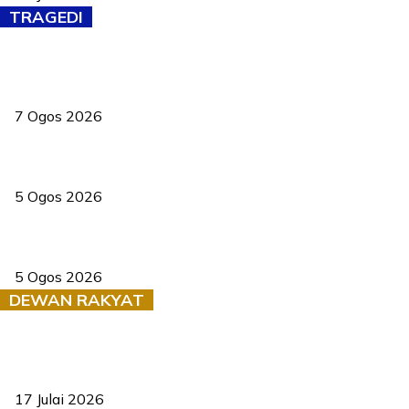
TRAGEDI
Tiga anggota polis maut ketika bantu rakan terkena renjatan
elektrik
7 Ogos 2026
PERHILITAN pantau gajah dengan dron, elak kemalangan berulang
5 Ogos 2026
Dua pelajar maut, tercampak ke laluan bertentangan di Temerloh
5 Ogos 2026
DEWAN RAKYAT
RUU statistik 2026 lulus, era baharu pengurusan data negara
bermula
17 Julai 2026