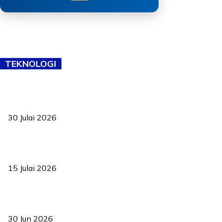
TEKNOLOGI
TVET bukan lagi pilihan kedua! Negeri Sembilan cari bakat hingga
ke pelosok kampung
30 Julai 2026
Pelantikan Liew perkukuh agenda teknologi, perolehan strategik
negara
15 Julai 2026
Pasport Malaysia kini lebih kebal dipalsukan, Anwar lancar PMA
baharu dengan 94 ciri keselamatan
30 Jun 2026