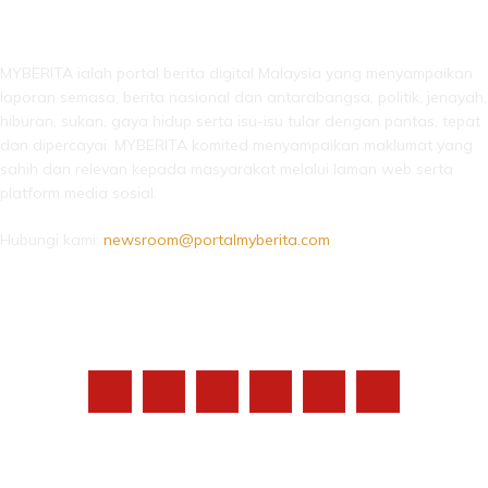
LEBIH DARI SEKADAR BERITA!
MYBERITA ialah portal berita digital Malaysia yang menyampaikan
laporan semasa, berita nasional dan antarabangsa, politik, jenayah,
hiburan, sukan, gaya hidup serta isu-isu tular dengan pantas, tepat
dan dipercayai. MYBERITA komited menyampaikan maklumat yang
sahih dan relevan kepada masyarakat melalui laman web serta
platform media sosial.
Hubungi kami:
newsroom@portalmyberita.com
IKUTI KAMI