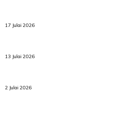
RUU statistik 2026 lulus, era baharu pengurusan data negara
bermula
17 Julai 2026
Sasar 70 peratus mahasiswa dapat kolej kediaman menjelang
2035
13 Julai 2026
‘Smart Lane’ kurangkan kesesakan hingga 50 peratus, terbukti
berkesan sejak 2023
2 Julai 2026