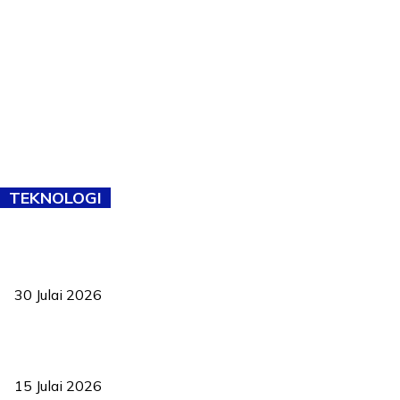
TEKNOLOGI
TVET bukan lagi pilihan kedua! Negeri Sembilan cari bakat hingga
ke pelosok kampung
30 Julai 2026
Pelantikan Liew perkukuh agenda teknologi, perolehan strategik
negara
15 Julai 2026