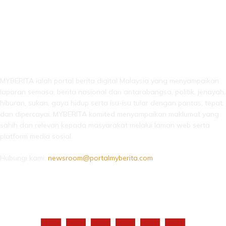
LEBIH DARI SEKADAR BERITA!
MYBERITA ialah portal berita digital Malaysia yang menyampaikan
laporan semasa, berita nasional dan antarabangsa, politik, jenayah,
hiburan, sukan, gaya hidup serta isu-isu tular dengan pantas, tepat
dan dipercayai. MYBERITA komited menyampaikan maklumat yang
sahih dan relevan kepada masyarakat melalui laman web serta
platform media sosial.
Hubungi kami:
newsroom@portalmyberita.com
IKUTI KAMI