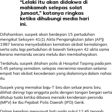
“Lelaki itu akan didakwa di
mahkamah selepas solat
Jumaat,” katanya ringkas
ketika dihubungi media hari
ini.
Difahamkan, suspek akan berdepan 15 pertuduhan
mengikut Seksyen 41(1) Akta Pengangkutan Jalan (APJ)
1987 kerana menyebabkan kematian akibat kemalangan,
serta satu lagi pertuduhan di bawah Seksyen 42 akta sama
kerana memandu secara melulu dan membahayakan.
Terdahulu, suspek ditahan polis di Hospital Taiping pada jam
5.45 petang semalam, selepas menerima rawatan selama
empat hari akibat kecederaan yang dialaminya dalam nahas
itu.
Suspek yang memakai baju-T biru dan seluar jeans biru,
dilihat diiringi tiga anggota polis dengan tangan bergari serta
ditutup tuala ketika dibawa menaiki kenderaan peronda
(MPV) ke Ibu Pejabat Polis Daerah (IPD) Gerik.
Dalam kejadian menyayat hati pada pukul 12.45 tengah