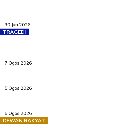
Pasport Malaysia kini lebih kebal dipalsukan, Anwar lancar PMA
baharu dengan 94 ciri keselamatan
30 Jun 2026
TRAGEDI
Tiga anggota polis maut ketika bantu rakan terkena renjatan
elektrik
7 Ogos 2026
PERHILITAN pantau gajah dengan dron, elak kemalangan berulang
5 Ogos 2026
Dua pelajar maut, tercampak ke laluan bertentangan di Temerloh
5 Ogos 2026
DEWAN RAKYAT