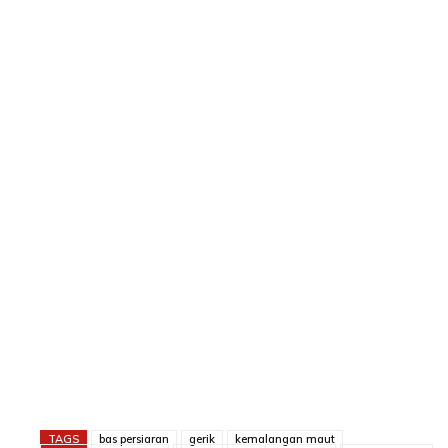
TAGS
bas persiaran
gerik
kemalangan maut