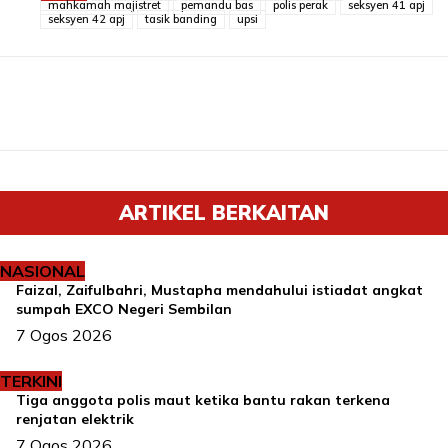
mahkamah majistret
pemandu bas
polis perak
seksyen 41 apj
seksyen 42 apj
tasik banding
upsi
ARTIKEL BERKAITAN
NASIONAL
Faizal, Zaifulbahri, Mustapha mendahului istiadat angkat
sumpah EXCO Negeri Sembilan
7 Ogos 2026
TERKINI
Tiga anggota polis maut ketika bantu rakan terkena
renjatan elektrik
7 Ogos 2026