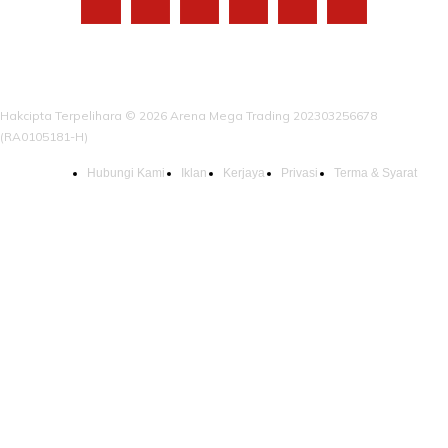
Hakcipta Terpelihara © 2026 Arena Mega Trading 202303256678
(RA0105181-H)
Hubungi Kami
Iklan
Kerjaya
Privasi
Terma & Syarat