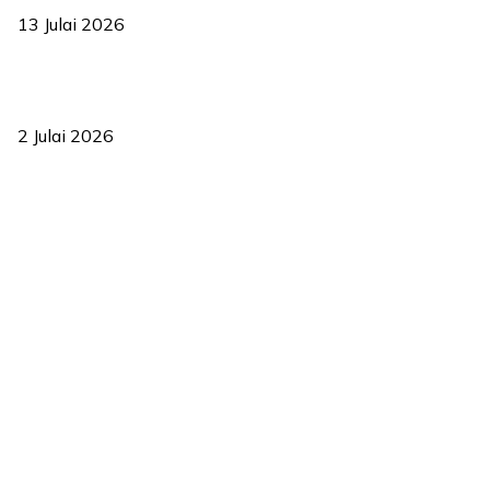
13 Julai 2026
‘Smart Lane’ kurangkan kesesakan hingga 50 peratus, terbukti
berkesan sejak 2023
2 Julai 2026