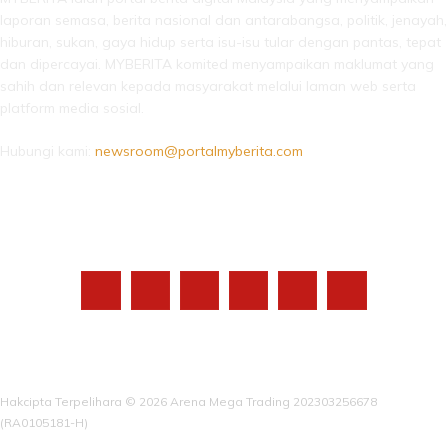
laporan semasa, berita nasional dan antarabangsa, politik, jenayah,
hiburan, sukan, gaya hidup serta isu-isu tular dengan pantas, tepat
dan dipercayai. MYBERITA komited menyampaikan maklumat yang
sahih dan relevan kepada masyarakat melalui laman web serta
platform media sosial.
Hubungi kami:
newsroom@portalmyberita.com
IKUTI KAMI
Hakcipta Terpelihara © 2026 Arena Mega Trading 202303256678
(RA0105181-H)