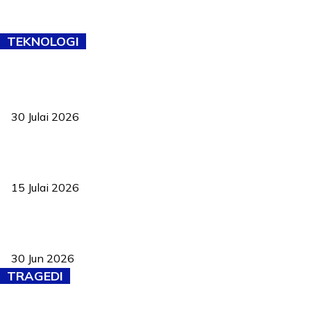
TEKNOLOGI
TVET bukan lagi pilihan kedua! Negeri Sembilan cari bakat hingga
ke pelosok kampung
30 Julai 2026
Pelantikan Liew perkukuh agenda teknologi, perolehan strategik
negara
15 Julai 2026
Pasport Malaysia kini lebih kebal dipalsukan, Anwar lancar PMA
baharu dengan 94 ciri keselamatan
30 Jun 2026
TRAGEDI