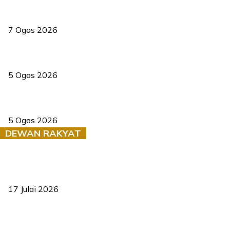
Tiga anggota polis maut ketika bantu rakan terkena renjatan
elektrik
7 Ogos 2026
PERHILITAN pantau gajah dengan dron, elak kemalangan berulang
5 Ogos 2026
Dua pelajar maut, tercampak ke laluan bertentangan di Temerloh
5 Ogos 2026
DEWAN RAKYAT
RUU statistik 2026 lulus, era baharu pengurusan data negara
bermula
17 Julai 2026
Sasar 70 peratus mahasiswa dapat kolej kediaman menjelang
2035