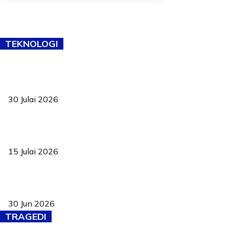
TEKNOLOGI
TVET bukan lagi pilihan kedua! Negeri Sembilan cari bakat hingga
ke pelosok kampung
30 Julai 2026
Pelantikan Liew perkukuh agenda teknologi, perolehan strategik
negara
15 Julai 2026
Pasport Malaysia kini lebih kebal dipalsukan, Anwar lancar PMA
baharu dengan 94 ciri keselamatan
30 Jun 2026
TRAGEDI