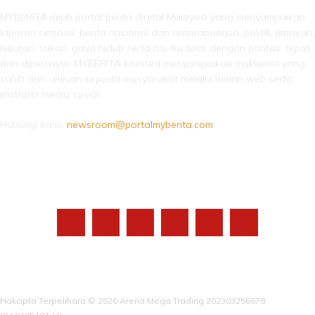
MYBERITA ialah portal berita digital Malaysia yang menyampaikan
laporan semasa, berita nasional dan antarabangsa, politik, jenayah,
hiburan, sukan, gaya hidup serta isu-isu tular dengan pantas, tepat
dan dipercayai. MYBERITA komited menyampaikan maklumat yang
sahih dan relevan kepada masyarakat melalui laman web serta
platform media sosial.
Hubungi kami:
newsroom@portalmyberita.com
IKUTI KAMI
Hakcipta Terpelihara © 2026 Arena Mega Trading 202303256678