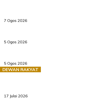
Tiga anggota polis maut ketika bantu rakan terkena renjatan
elektrik
7 Ogos 2026
PERHILITAN pantau gajah dengan dron, elak kemalangan berulang
5 Ogos 2026
Dua pelajar maut, tercampak ke laluan bertentangan di Temerloh
5 Ogos 2026
DEWAN RAKYAT
RUU statistik 2026 lulus, era baharu pengurusan data negara
bermula
17 Julai 2026