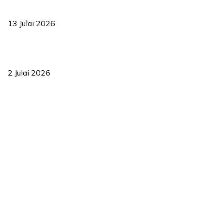
Sasar 70 peratus mahasiswa dapat kolej kediaman menjelang
2035
13 Julai 2026
‘Smart Lane’ kurangkan kesesakan hingga 50 peratus, terbukti
berkesan sejak 2023
2 Julai 2026