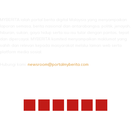
LEBIH DARI SEKADAR BERITA!
MYBERITA ialah portal berita digital Malaysia yang menyampaikan
laporan semasa, berita nasional dan antarabangsa, politik, jenayah,
hiburan, sukan, gaya hidup serta isu-isu tular dengan pantas, tepat
dan dipercayai. MYBERITA komited menyampaikan maklumat yang
sahih dan relevan kepada masyarakat melalui laman web serta
platform media sosial.
Hubungi kami:
newsroom@portalmyberita.com
IKUTI KAMI