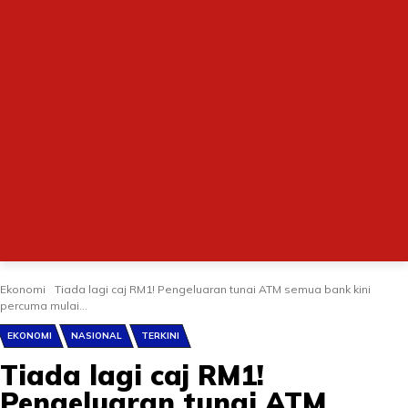
Ekonomi
Tiada lagi caj RM1! Pengeluaran tunai ATM semua bank kini
percuma mulai...
EKONOMI
NASIONAL
TERKINI
Tiada lagi caj RM1!
Pengeluaran tunai ATM