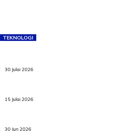
TEKNOLOGI
TVET bukan lagi pilihan kedua! Negeri Sembilan cari bakat hingga
ke pelosok kampung
30 Julai 2026
Pelantikan Liew perkukuh agenda teknologi, perolehan strategik
negara
15 Julai 2026
Pasport Malaysia kini lebih kebal dipalsukan, Anwar lancar PMA
baharu dengan 94 ciri keselamatan
30 Jun 2026