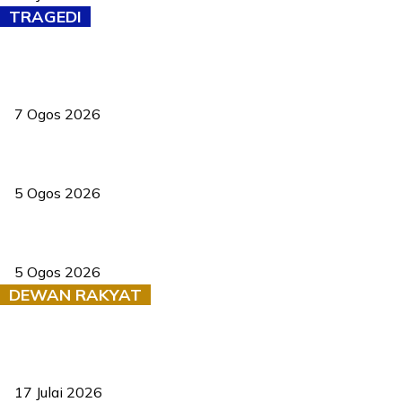
TRAGEDI
Tiga anggota polis maut ketika bantu rakan terkena renjatan
elektrik
7 Ogos 2026
PERHILITAN pantau gajah dengan dron, elak kemalangan berulang
5 Ogos 2026
Dua pelajar maut, tercampak ke laluan bertentangan di Temerloh
5 Ogos 2026
DEWAN RAKYAT
RUU statistik 2026 lulus, era baharu pengurusan data negara
bermula
17 Julai 2026