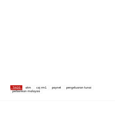
TAGS
atm
caj rm1
paynet
pengeluaran tunai
perbankan malaysia