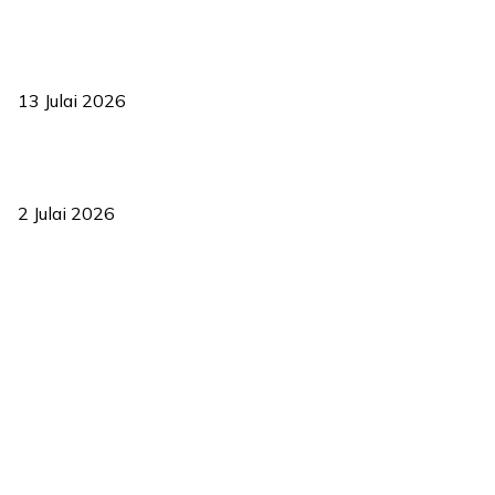
Sasar 70 peratus mahasiswa dapat kolej kediaman menjelang
2035
13 Julai 2026
‘Smart Lane’ kurangkan kesesakan hingga 50 peratus, terbukti
berkesan sejak 2023
2 Julai 2026