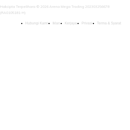
Hakcipta Terpelihara © 2026 Arena Mega Trading 202303256678
(RA0105181-H)
Hubungi Kami
Iklan
Kerjaya
Privasi
Terma & Syarat