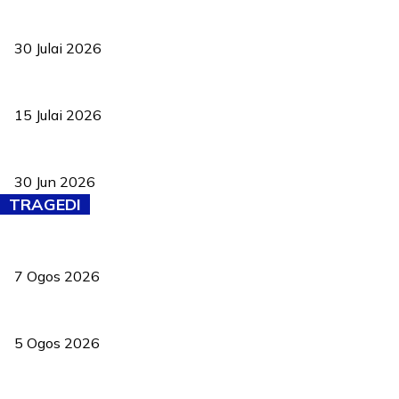
TVET bukan lagi pilihan kedua! Negeri Sembilan cari bakat hingg
30 Julai 2026
Pelantikan Liew perkukuh agenda teknologi, perolehan strategik 
15 Julai 2026
Pasport Malaysia kini lebih kebal dipalsukan, Anwar lancar PMA b
30 Jun 2026
TRAGEDI
Tiga anggota polis maut ketika bantu rakan terkena renjatan elek
7 Ogos 2026
PERHILITAN pantau gajah dengan dron, elak kemalangan berulang
5 Ogos 2026
Dua pelajar maut, tercampak ke laluan bertentangan di Temerloh