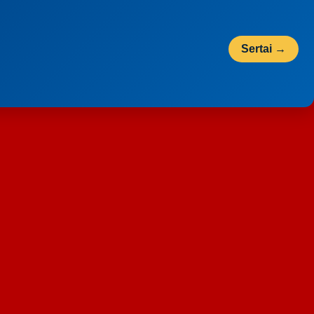
Sertai →