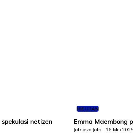
HIBURAN
 spekulasi netizen
Emma Maembong pili
Jafnieza Jafri
-
16 Mei 202