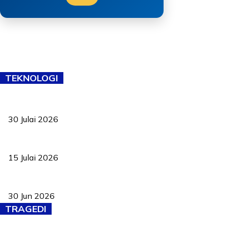
TEKNOLOGI
TVET bukan lagi pilihan kedua! Negeri Sembilan cari bakat hingg
30 Julai 2026
Pelantikan Liew perkukuh agenda teknologi, perolehan strategik 
15 Julai 2026
Pasport Malaysia kini lebih kebal dipalsukan, Anwar lancar PMA b
30 Jun 2026
TRAGEDI