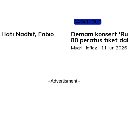
GAYA HIDUP
Hati Nadhif, Fabio
Demam konsert ‘Ru
80 peratus tiket dah
Muqri Hafidz
-
11 Jun 2026
- Advertisment -