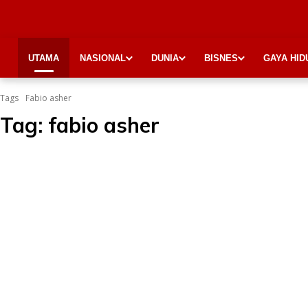
UTAMA
NASIONAL
DUNIA
BISNES
GAYA HID
Tags
Fabio asher
Tag:
fabio asher