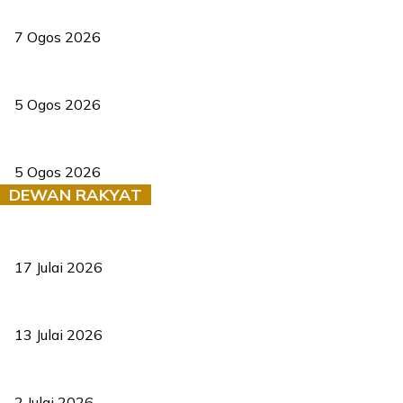
Tiga anggota polis maut ketika bantu rakan terkena renjatan elek
7 Ogos 2026
PERHILITAN pantau gajah dengan dron, elak kemalangan berulang
5 Ogos 2026
Dua pelajar maut, tercampak ke laluan bertentangan di Temerloh
5 Ogos 2026
DEWAN RAKYAT
RUU statistik 2026 lulus, era baharu pengurusan data negara ber
17 Julai 2026
Sasar 70 peratus mahasiswa dapat kolej kediaman menjelang 203
13 Julai 2026
‘Smart Lane’ kurangkan kesesakan hingga 50 peratus, terbukti be
2 Julai 2026