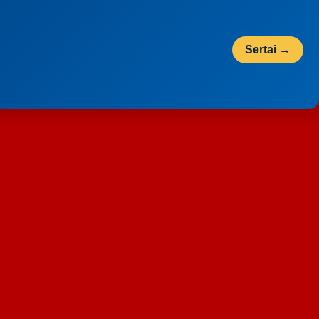
Sertai →