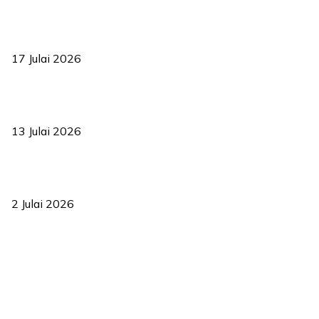
RUU statistik 2026 lulus, era baharu pengurusan data negara
bermula
17 Julai 2026
Sasar 70 peratus mahasiswa dapat kolej kediaman menjelang
2035
13 Julai 2026
‘Smart Lane’ kurangkan kesesakan hingga 50 peratus, terbukti
berkesan sejak 2023
2 Julai 2026