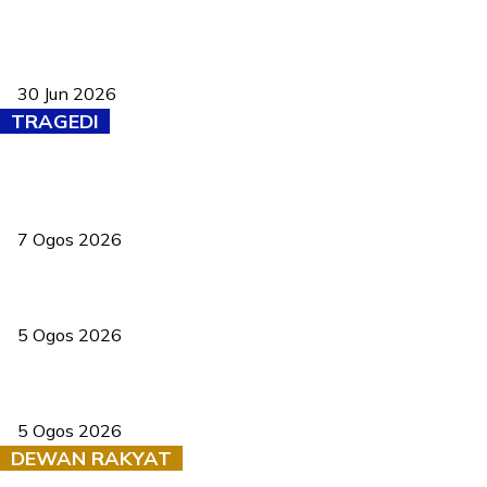
Pasport Malaysia kini lebih kebal dipalsukan, Anwar lancar PMA
baharu dengan 94 ciri keselamatan
30 Jun 2026
TRAGEDI
Tiga anggota polis maut ketika bantu rakan terkena renjatan
elektrik
7 Ogos 2026
PERHILITAN pantau gajah dengan dron, elak kemalangan berulang
5 Ogos 2026
Dua pelajar maut, tercampak ke laluan bertentangan di Temerloh
5 Ogos 2026
DEWAN RAKYAT