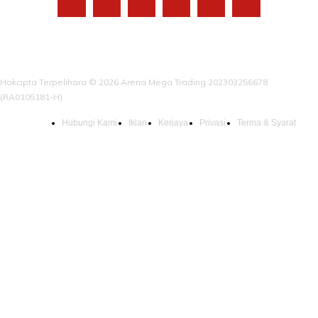
Hakcipta Terpelihara © 2026 Arena Mega Trading 202303256678
(RA0105181-H)
Hubungi Kami
Iklan
Kerjaya
Privasi
Terma & Syarat