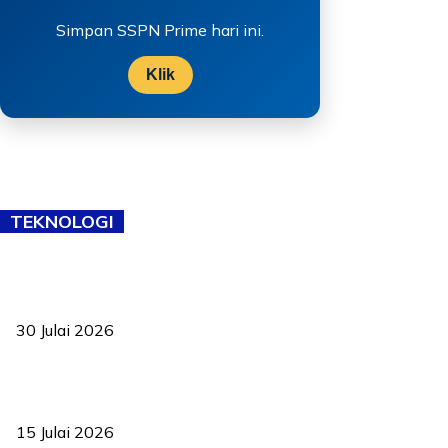
Simpan SSPN Prime hari ini.
Klik
TEKNOLOGI
TVET bukan lagi pilihan kedua! Negeri Sembilan cari bakat hingga
ke pelosok kampung
30 Julai 2026
Pelantikan Liew perkukuh agenda teknologi, perolehan strategik
negara
15 Julai 2026