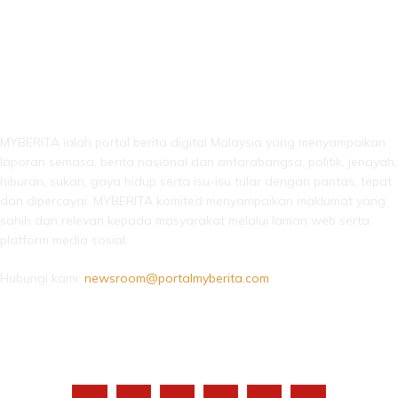
LEBIH DARI SEKADAR BERITA!
MYBERITA ialah portal berita digital Malaysia yang menyampaikan
laporan semasa, berita nasional dan antarabangsa, politik, jenayah,
hiburan, sukan, gaya hidup serta isu-isu tular dengan pantas, tepat
dan dipercayai. MYBERITA komited menyampaikan maklumat yang
sahih dan relevan kepada masyarakat melalui laman web serta
platform media sosial.
Hubungi kami:
newsroom@portalmyberita.com
IKUTI KAMI