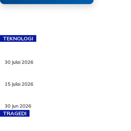
TEKNOLOGI
TVET bukan lagi pilihan kedua! Negeri Sembilan cari bakat hingg
30 Julai 2026
Pelantikan Liew perkukuh agenda teknologi, perolehan strategik 
15 Julai 2026
Pasport Malaysia kini lebih kebal dipalsukan, Anwar lancar PMA b
30 Jun 2026
TRAGEDI
Tiga anggota polis maut ketika bantu rakan terkena renjatan elek