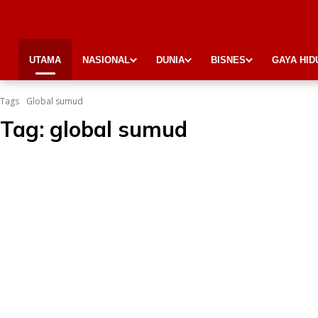
UTAMA
NASIONAL
DUNIA
BISNES
GAYA HID
Tags
Global sumud
Tag:
global sumud