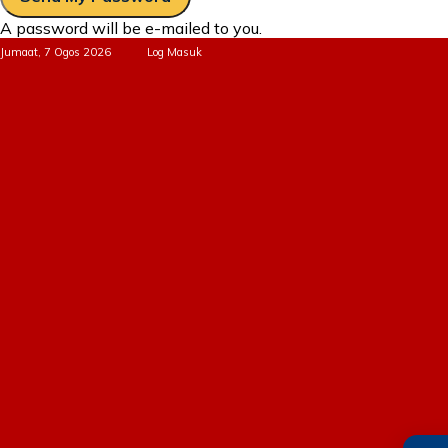
A password will be e-mailed to you.
Jumaat, 7 Ogos 2026
Log Masuk