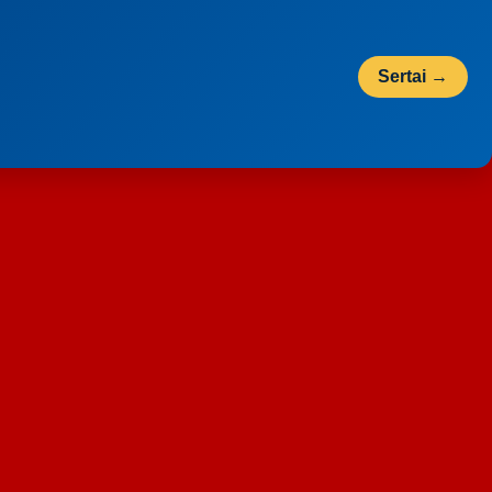
Sertai →