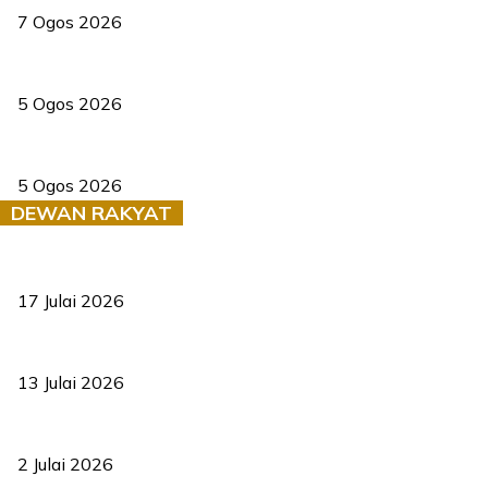
7 Ogos 2026
PERHILITAN pantau gajah dengan dron, elak kemalangan berulang
5 Ogos 2026
Dua pelajar maut, tercampak ke laluan bertentangan di Temerloh
5 Ogos 2026
DEWAN RAKYAT
RUU statistik 2026 lulus, era baharu pengurusan data negara ber
17 Julai 2026
Sasar 70 peratus mahasiswa dapat kolej kediaman menjelang 203
13 Julai 2026
‘Smart Lane’ kurangkan kesesakan hingga 50 peratus, terbukti be
2 Julai 2026