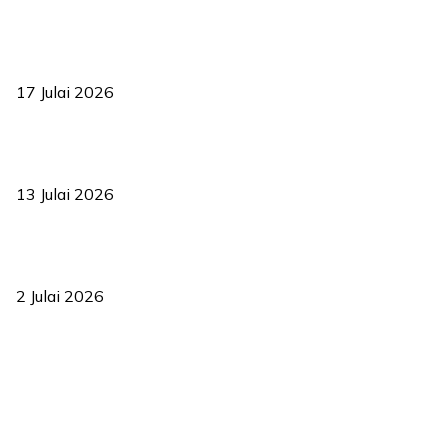
RUU statistik 2026 lulus, era baharu pengurusan data negara
bermula
17 Julai 2026
Sasar 70 peratus mahasiswa dapat kolej kediaman menjelang
2035
13 Julai 2026
‘Smart Lane’ kurangkan kesesakan hingga 50 peratus, terbukti
berkesan sejak 2023
2 Julai 2026