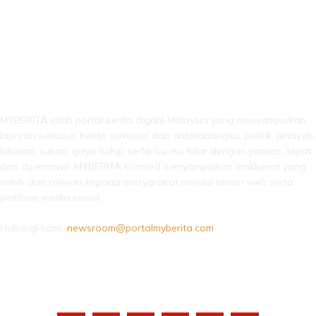
LEBIH DARI SEKADAR BERITA!
MYBERITA ialah portal berita digital Malaysia yang menyampaikan
laporan semasa, berita nasional dan antarabangsa, politik, jenayah,
hiburan, sukan, gaya hidup serta isu-isu tular dengan pantas, tepat
dan dipercayai. MYBERITA komited menyampaikan maklumat yang
sahih dan relevan kepada masyarakat melalui laman web serta
platform media sosial.
Hubungi kami:
newsroom@portalmyberita.com
IKUTI KAMI