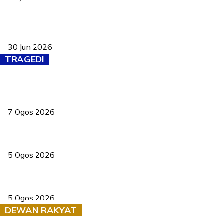
Pasport Malaysia kini lebih kebal dipalsukan, Anwar lancar PMA
baharu dengan 94 ciri keselamatan
30 Jun 2026
TRAGEDI
Tiga anggota polis maut ketika bantu rakan terkena renjatan
elektrik
7 Ogos 2026
PERHILITAN pantau gajah dengan dron, elak kemalangan berulang
5 Ogos 2026
Dua pelajar maut, tercampak ke laluan bertentangan di Temerloh
5 Ogos 2026
DEWAN RAKYAT