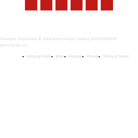
Hakcipta Terpelihara © 2026 Arena Mega Trading 202303256678
(RA0105181-H)
Hubungi Kami
Iklan
Kerjaya
Privasi
Terma & Syarat