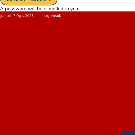
A password will be e-mailed to you.
Jumaat, 7 Ogos 2026
Log Masuk