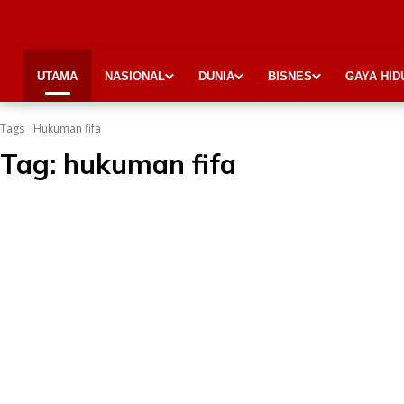
UTAMA
NASIONAL
DUNIA
BISNES
GAYA HID
Tags
Hukuman fifa
Tag:
hukuman fifa