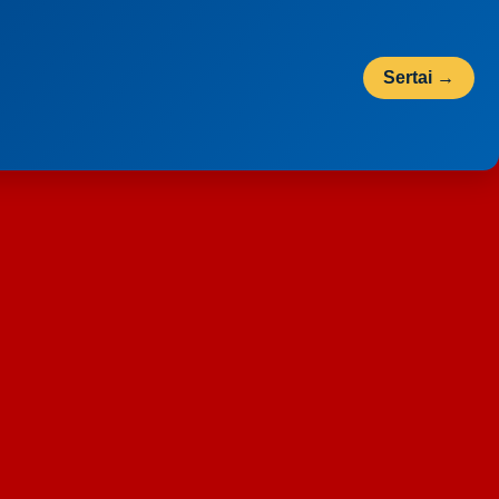
Sertai →