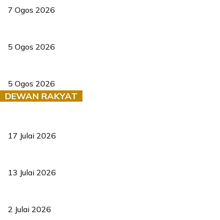
7 Ogos 2026
PERHILITAN pantau gajah dengan dron, elak kemalangan berulang
5 Ogos 2026
Dua pelajar maut, tercampak ke laluan bertentangan di Temerloh
5 Ogos 2026
DEWAN RAKYAT
RUU statistik 2026 lulus, era baharu pengurusan data negara ber
17 Julai 2026
Sasar 70 peratus mahasiswa dapat kolej kediaman menjelang 203
13 Julai 2026
‘Smart Lane’ kurangkan kesesakan hingga 50 peratus, terbukti be
2 Julai 2026