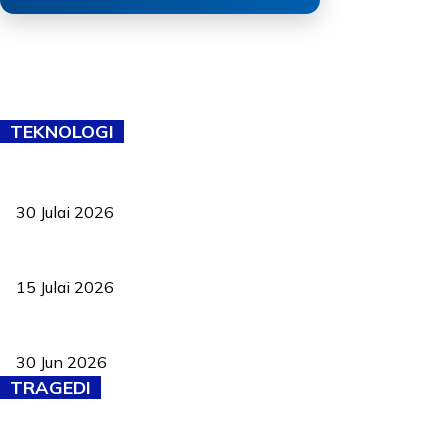
TEKNOLOGI
TVET bukan lagi pilihan kedua! Negeri Sembilan cari bakat hingg
30 Julai 2026
Pelantikan Liew perkukuh agenda teknologi, perolehan strategik 
15 Julai 2026
Pasport Malaysia kini lebih kebal dipalsukan, Anwar lancar PMA b
30 Jun 2026
TRAGEDI
Tiga anggota polis maut ketika bantu rakan terkena renjatan elek