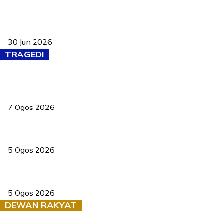
Pasport Malaysia kini lebih kebal dipalsukan, Anwar lancar PMA
baharu dengan 94 ciri keselamatan
30 Jun 2026
TRAGEDI
Tiga anggota polis maut ketika bantu rakan terkena renjatan
elektrik
7 Ogos 2026
PERHILITAN pantau gajah dengan dron, elak kemalangan berulang
5 Ogos 2026
Dua pelajar maut, tercampak ke laluan bertentangan di Temerloh
5 Ogos 2026
DEWAN RAKYAT