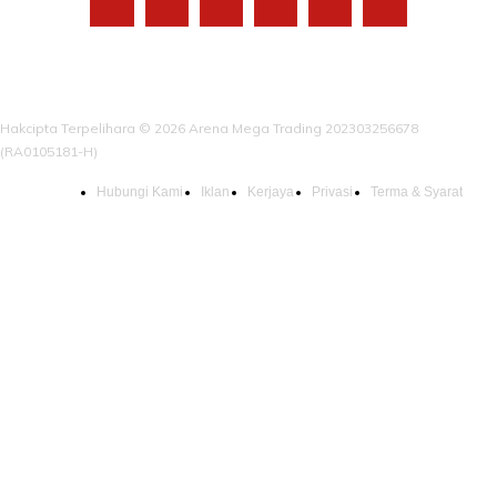
Hakcipta Terpelihara © 2026 Arena Mega Trading 202303256678
(RA0105181-H)
Hubungi Kami
Iklan
Kerjaya
Privasi
Terma & Syarat