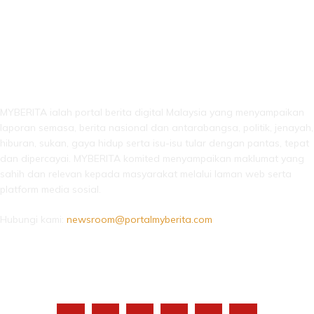
LEBIH DARI SEKADAR BERITA!
MYBERITA ialah portal berita digital Malaysia yang menyampaikan
laporan semasa, berita nasional dan antarabangsa, politik, jenayah,
hiburan, sukan, gaya hidup serta isu-isu tular dengan pantas, tepat
dan dipercayai. MYBERITA komited menyampaikan maklumat yang
sahih dan relevan kepada masyarakat melalui laman web serta
platform media sosial.
Hubungi kami:
newsroom@portalmyberita.com
IKUTI KAMI