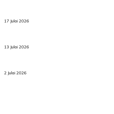
RUU statistik 2026 lulus, era baharu pengurusan data negara
bermula
17 Julai 2026
Sasar 70 peratus mahasiswa dapat kolej kediaman menjelang
2035
13 Julai 2026
‘Smart Lane’ kurangkan kesesakan hingga 50 peratus, terbukti
berkesan sejak 2023
2 Julai 2026