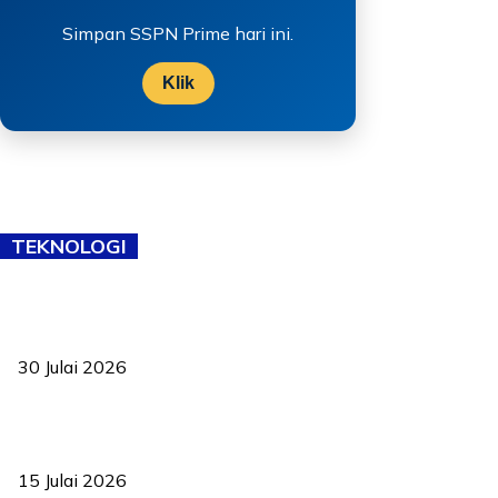
Simpan SSPN Prime hari ini.
Klik
TEKNOLOGI
TVET bukan lagi pilihan kedua! Negeri Sembilan cari bakat hingga
ke pelosok kampung
30 Julai 2026
Pelantikan Liew perkukuh agenda teknologi, perolehan strategik
negara
15 Julai 2026