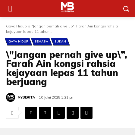
Gaya Hidup
"Jangan pernah give up", Farah Ain kongsi rahsia
kejayaan lepas 11 tahun...
GAYA HIDUP
SEMASA
SUKAN
\”Jangan pernah give up\”,
Farah Ain kongsi rahsia
kejayaan lepas 11 tahun
berjuang
MYBERITA
10 Julai 2025 1:21 pm