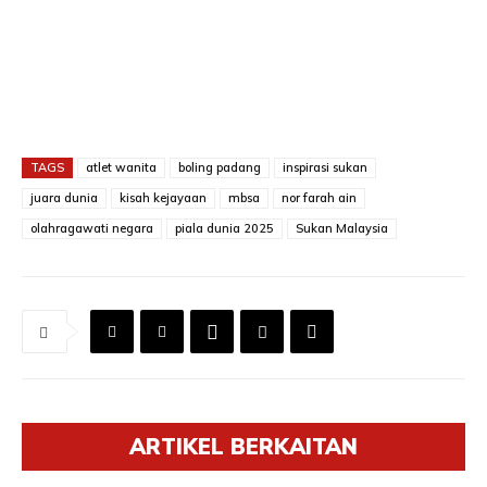
TAGS
atlet wanita
boling padang
inspirasi sukan
juara dunia
kisah kejayaan
mbsa
nor farah ain
olahragawati negara
piala dunia 2025
Sukan Malaysia
ARTIKEL BERKAITAN