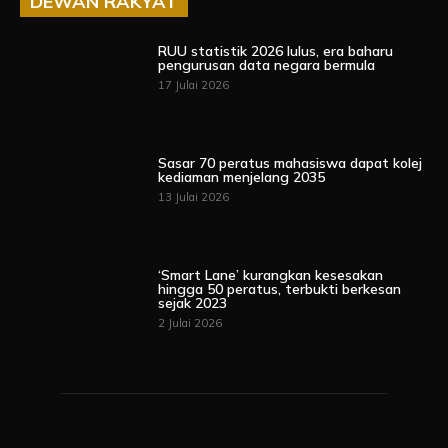
DEWAN RAKYAT
RUU statistik 2026 lulus, era baharu
pengurusan data negara bermula
17 Julai 2026
Sasar 70 peratus mahasiswa dapat kolej
kediaman menjelang 2035
13 Julai 2026
‘Smart Lane’ kurangkan kesesakan
hingga 50 peratus, terbukti berkesan
sejak 2023
2 Julai 2026