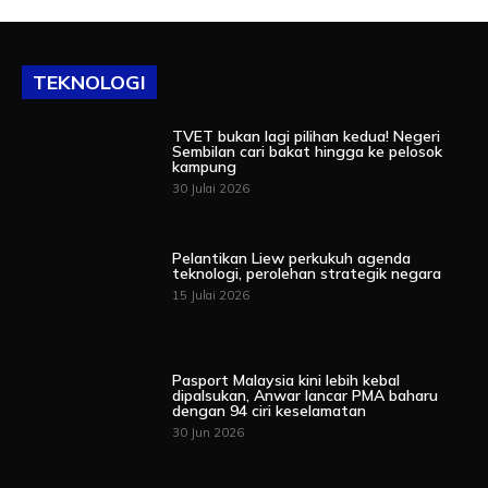
TEKNOLOGI
TVET bukan lagi pilihan kedua! Negeri
Sembilan cari bakat hingga ke pelosok
kampung
30 Julai 2026
Pelantikan Liew perkukuh agenda
teknologi, perolehan strategik negara
15 Julai 2026
Pasport Malaysia kini lebih kebal
dipalsukan, Anwar lancar PMA baharu
dengan 94 ciri keselamatan
30 Jun 2026