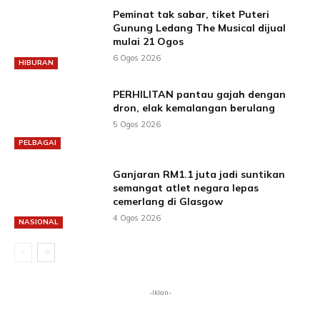
Peminat tak sabar, tiket Puteri
Gunung Ledang The Musical dijual
mulai 21 Ogos
6 Ogos 2026
HIBURAN
PERHILITAN pantau gajah dengan
dron, elak kemalangan berulang
5 Ogos 2026
PELBAGAI
Ganjaran RM1.1 juta jadi suntikan
semangat atlet negara lepas
cemerlang di Glasgow
4 Ogos 2026
NASIONAL
-Iklan-