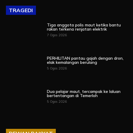
TRAGEDI
Tiga anggota polis maut ketika bantu
rakan terkena renjatan elektrik
7 Ogos 2026
PERHILITAN pantau gajah dengan dron,
elak kemalangan berulang
5 Ogos 2026
Dua pelajar maut, tercampak ke laluan
bertentangan di Temerloh
5 Ogos 2026