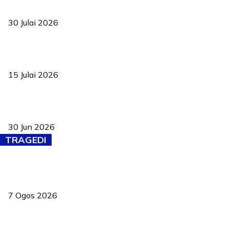
ke pelosok kampung
30 Julai 2026
Pelantikan Liew perkukuh agenda teknologi, perolehan strategik
negara
15 Julai 2026
Pasport Malaysia kini lebih kebal dipalsukan, Anwar lancar PMA
baharu dengan 94 ciri keselamatan
30 Jun 2026
TRAGEDI
Tiga anggota polis maut ketika bantu rakan terkena renjatan
elektrik
7 Ogos 2026
PERHILITAN pantau gajah dengan dron, elak kemalangan berulang