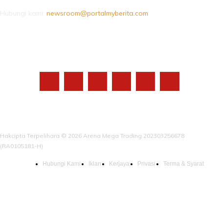
Hubungi kami:
newsroom@portalmyberita.com
IKUTI KAMI
Hakcipta Terpelihara © 2026 Arena Mega Trading 202303256678
(RA0105181-H)
Hubungi Kami
Iklan
Kerjaya
Privasi
Terma & Syarat