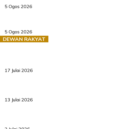
5 Ogos 2026
Dua pelajar maut, tercampak ke laluan bertentangan di Temerloh
5 Ogos 2026
DEWAN RAKYAT
RUU statistik 2026 lulus, era baharu pengurusan data negara
bermula
17 Julai 2026
Sasar 70 peratus mahasiswa dapat kolej kediaman menjelang
2035
13 Julai 2026
‘Smart Lane’ kurangkan kesesakan hingga 50 peratus, terbukti
berkesan sejak 2023
2 Julai 2026