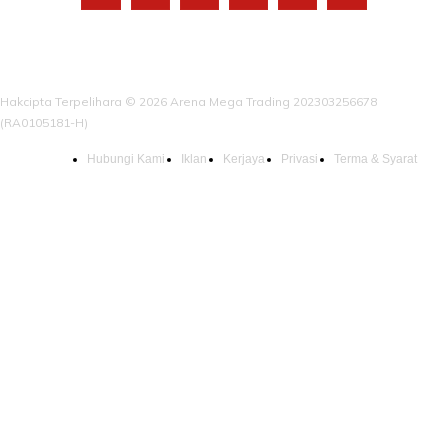
Hakcipta Terpelihara © 2026 Arena Mega Trading 202303256678
(RA0105181-H)
Hubungi Kami
Iklan
Kerjaya
Privasi
Terma & Syarat