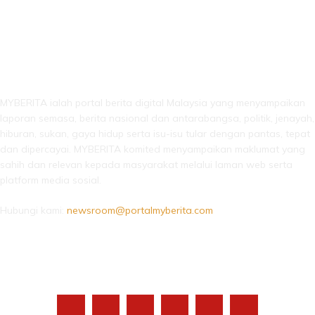
LEBIH DARI SEKADAR BERITA!
MYBERITA ialah portal berita digital Malaysia yang menyampaikan
laporan semasa, berita nasional dan antarabangsa, politik, jenayah,
hiburan, sukan, gaya hidup serta isu-isu tular dengan pantas, tepat
dan dipercayai. MYBERITA komited menyampaikan maklumat yang
sahih dan relevan kepada masyarakat melalui laman web serta
platform media sosial.
Hubungi kami:
newsroom@portalmyberita.com
IKUTI KAMI