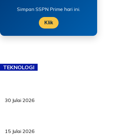
Simpan SSPN Prime hari ini.
Klik
TEKNOLOGI
TVET bukan lagi pilihan kedua! Negeri Sembilan cari bakat hingga
ke pelosok kampung
30 Julai 2026
Pelantikan Liew perkukuh agenda teknologi, perolehan strategik
negara
15 Julai 2026