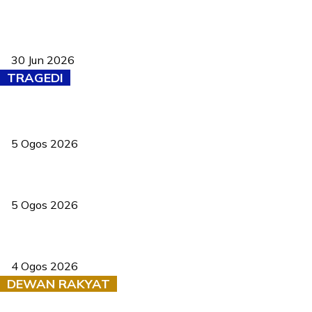
Pasport Malaysia kini lebih kebal dipalsukan, Anwar lancar PMA
baharu dengan 94 ciri keselamatan
30 Jun 2026
TRAGEDI
PERHILITAN pantau gajah dengan dron, elak kemalangan berulang
5 Ogos 2026
Dua pelajar maut, tercampak ke laluan bertentangan di Temerloh
5 Ogos 2026
Saksi dedah batu kecil gugur sebelum pokok hempap Ford Raptor
4 Ogos 2026
DEWAN RAKYAT