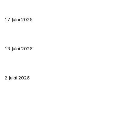
RUU statistik 2026 lulus, era baharu pengurusan data negara
bermula
17 Julai 2026
Sasar 70 peratus mahasiswa dapat kolej kediaman menjelang
2035
13 Julai 2026
‘Smart Lane’ kurangkan kesesakan hingga 50 peratus, terbukti
berkesan sejak 2023
2 Julai 2026